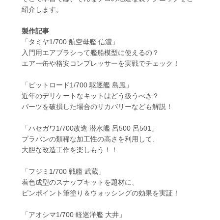
紹介します。
製作記事
「タミヤ1/700 航空母艦 信濃」
入門用エアブラシって艦船模型に使えるの？
エアー缶や格安コンプレッサーを実戦でチェック！
「ピットロード1/700 駆逐艦 島風」
近年のデリケートなキットはどう扱うべき？
パーツを破損した場合のリカバリーなども解説！
「ハセガワ1/700改造 潜水艦 呂500 呂501」
プラバンの類稀な加工性の高さを利用して、
大胆な改造工作を楽しもう！！
「フジミ1/700 戦艦 武蔵」
着色成型のスナップキットを題材に、
ピンポイント筆塗り＆ウォッシングの効果を実証！
「アオシマ1/700 軽巡洋艦 大井」