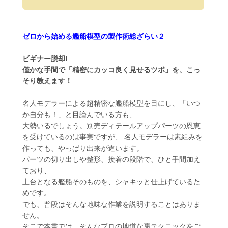
ゼロから始める艦船模型の製作術総ざらい２
ビギナー脱却!
僅かな手間で「精密にカッコ良く見せるツボ」を、こっ
そり教えます！
名人モデラーによる超精密な艦船模型を目にし、「いつ
か自分も！」と目論んでいる方も、
大勢いるでしょう。別売ディテールアップパーツの恩恵
を受けているのは事実ですが、 名人モデラーは素組みを
作っても、やっぱり出来が違います。
パーツの切り出しや整形、接着の段階で、ひと手間加え
ており、
土台となる艦船そのものを、シャキッと仕上げているた
めです。
でも、普段はそんな地味な作業を説明することはありま
せん。
そこで本書では、そんなプロの地道な裏テクニックをご