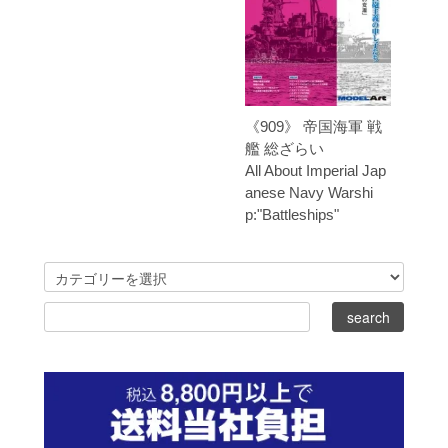
《909》 帝国海軍 戦
艦 総ざらい
All About Imperial Jap
anese Navy Warshi
p:"Battleships"