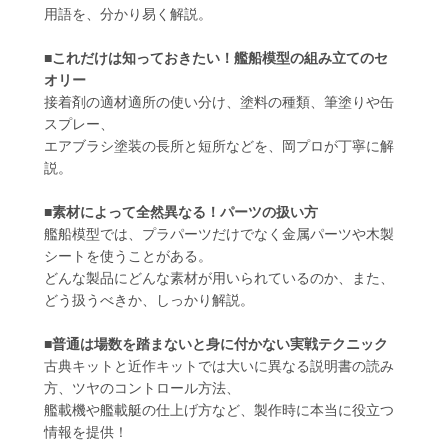
用語を、分かり易く解説。
■これだけは知っておきたい！艦船模型の組み立てのセ
オリー
接着剤の適材適所の使い分け、塗料の種類、筆塗りや缶
スプレー、
エアブラシ塗装の長所と短所などを、岡プロが丁寧に解
説。
■素材によって全然異なる！パーツの扱い方
艦船模型では、プラパーツだけでなく金属パーツや木製
シートを使うことがある。
どんな製品にどんな素材が用いられているのか、また、
どう扱うべきか、しっかり解説。
■普通は場数を踏まないと身に付かない実戦テクニック
古典キットと近作キットでは大いに異なる説明書の読み
方、ツヤのコントロール方法、
艦載機や艦載艇の仕上げ方など、製作時に本当に役立つ
情報を提供！