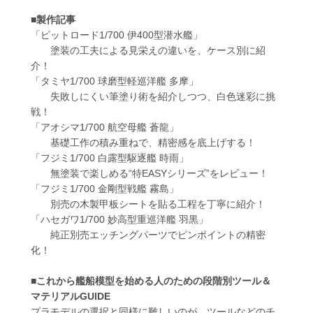
■製作記事
「ピットロード1/700 伊400型潜水艦」
塗装の工夫による見栄えの違いを、ケース別に紹
介！
「タミヤ1/700 球磨型軽巡洋艦 多摩」
失敗しにくい筆塗り術を紹介しつつ、白色迷彩に挑
戦！
「アオシマ1/700 航空母艦 蒼龍」
基礎工作の積み重ねで、精密感を底上げする！
「フジミ1/700 白露型駆逐艦 時雨」
無塗装で楽しめる“特EASYシリーズ”をレビュー！
「フジミ1/700 金剛型戦艦 霧島」
別売の木製甲板シートを貼る工程を丁寧に紹介！
「ハセガワ1/700 妙高型重巡洋艦 羽黒」
純正別売エッチングパーツでピンポイントの精密
化！
■これから艦船模型を始める人のための段階別ツール＆
マテリアルGUIDE
プラモデルの選択と同様に難しいのが、ツールなどのチ