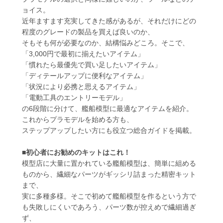
ョイス。
近年ますます充実してきた感があるが、それだけにどの
程度のグレードの製品を買えば良いのか、
そもそも何が必要なのか、結構悩みどころ。そこで、
「3,000円で最初に揃えたいアイテム」
「慣れたら最優先で買い足したいアイテム」
「ディテールアップに便利なアイテム」
「状況により必携と思えるアイテム」
「電動工具のエントリーモデル」
の6段階に分けて、艦船模型に最適なアイテムを紹介。
これからプラモデルを始める方も、
ステップアップしたい方にも役立つ総合ガイドを掲載。
■初心者にお勧めのキットはこれ！
模型店に大量に置かれている艦船模型は、簡単に組める
ものから、繊細なパーツがギッシリ詰まった精密キット
まで、
実に多種多様。そこで初めて艦船模型を作るという方で
も失敗しにくいであろう、パーツ数が控えめで繊細過ぎ
ず、