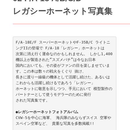
レガシーホーネット写真集
F/A-18E/F スーパーホーネットやF-35B/C ライトニ
ングIIの登場で F/A-18「レガシー」ホーネットは

次第に消え行く運命なのかもしれません。 しかし1,400
機以上が製造された“スズメバチ”は今なお日本

国内においても、その姿がファンの目を楽しませていま
す。この本は数々の戦火をくぐり 抜け、

長きに渡り一線級の機体として活躍し続けた、あるいは
これからも活躍し続けるであろう「レガシー」

ホーネットに敬意を示しつつ、手元において 模型製作の
パートナーとして使うモデラーのために発行

された写真集です。

●レガシーホーネットフォトアルバム

CVW-5を中心に海軍、 海兵隊のみならずスイス 空軍や
スペイン空軍など、 貴重な写真を多数掲載!!
