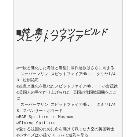
■特 集：ハウツービルド 
スピットファイア
◎一段と進化した考証と造型に製作意欲はさらに高まる

　スーパーマリン スピットファイアMk.Ⅰ タミヤ1/4
8：松樹祐司

◎改良と進化を重ねたスピットファイアMk.Ⅰ：小倉茂徳

◎英国人の手で作り上げられた 英国の救国戦闘機をここ
に

　スーパーマリン スピットファイアMk.Ⅰ タミヤ1/4
8：スペンサー・ポラード

◎RAF Spitfire in Museum

◎Flying Spitfire

◎愛する祖国のために命を懸けて戦った大空の英国騎士

◎小サイズは小径で 0.2㎜で迷彩を塗る
