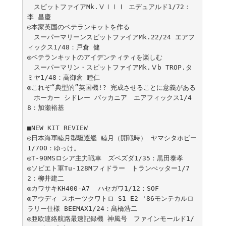
　スピットファイアMk.ⅤⅠⅠⅠ エデュアルド1/72：
李 昌慶

◎本家英国のベテランキットを作る

　スーパーマリーンスピットファイアMk.22/24 エアフ
ィックス1/48：戸倉 健

◎ベテランキットのアイデンティティを楽しむ

　スーパーマリン・スピットファイアMk.Ⅴb TROP.タ
ミヤ1/48：高御倉 睦仁

◎これぞ“典型的”英国機!? 完成させることに意義がある

　ホーカー シドレー バッカニア　エアフィックス1/4
8：加瀬裕基

■NEW KIT REVIEW

◎日本海軍睦月型駆逐艦 睦月（開戦時） ヤマシタホビー
1/700：ゆっけ。

◎T-90MSロシア主力戦車　ズベズダ1/35：黒田泰孝

◎ソビエト軍Tu-128Mフィドラー　トランぺッター1/7
2：柳井建二

◎カワサキKH400-A7  ハセガワ1/12：SOF

◎アウディ スポーツクワトロ S1 E2 '86モンテカルロ
ラリー仕様 BEEMAX1/24：髙橋浩二

◎亜欧連絡航路最速記録機 神風号　ファインモールド1/