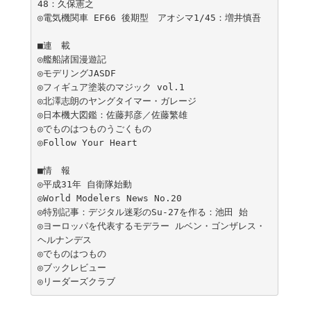
48：久保憲之

◎電気機関車 EF66 後期型　アオシマ1/45：増井慎吾

■連　載

◎艦船諸国漫遊記

◎モデリングJASDF

◎フィギュア塗装のマジック vol.1

◎北澤志朗のヤングタイマー・ガレージ

◎日本機大図鑑：佐藤邦彦／佐藤繁雄

◎でものはつものうごくもの

◎Follow Your Heart

■情　報

◎平成31年 自衛隊始動

◎World Modelers News No.20

◎特別記事：デジタル迷彩のSu-27を作る：池田 始

◎ヨーロッパを代表するモデラー ルベン・ゴンザレス・
ヘルナンデス

◎でものはつもの

◎ブックレビュー
