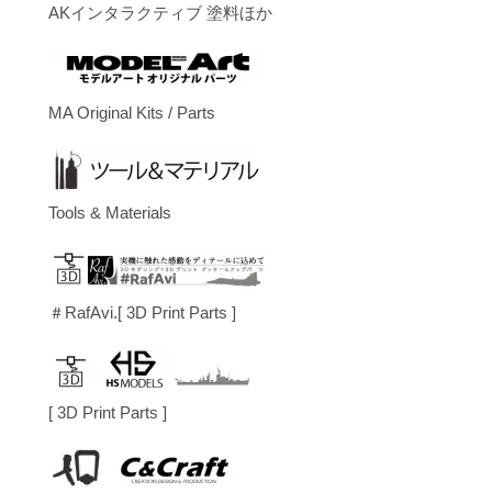
AKインタラクティブ 塗料ほか
MA Original Kits / Parts
Tools & Materials
＃RafAvi.[ 3D Print Parts ]
[ 3D Print Parts ]