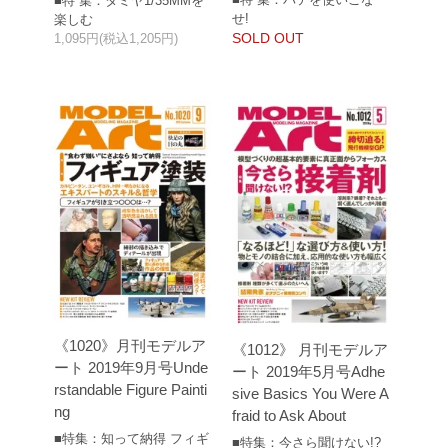
■特 集：タミヤ1/35MMを
せ!
楽しむ
SOLD OUT
1,095円(税込1,205円)
《1020》月刊モデルア
《1012》 月刊モデルア
ート 2019年9月号Unde
ート 2019年5月号Adhe
rstandable Figure Painti
sive Basics You Were A
ng
fraid to Ask About
■特集：知って納得 フィギ
■特集：今さら聞けない!?