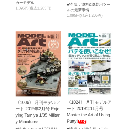
カーモデル
■特 集：塗料&塗装用ツー
1,095円(税込1,205円)
ルの最新事情
1,095円(税込1,205円)
《1024》 月刊モデルア
《1006》 月刊モデルア
ート 2019年11月号
ート 2019年2月号 Enjo
Master the Art of Using
ying Tamiya 1/35 Militar
Putty!
y Miniatures
■特 集：パテを使いこな