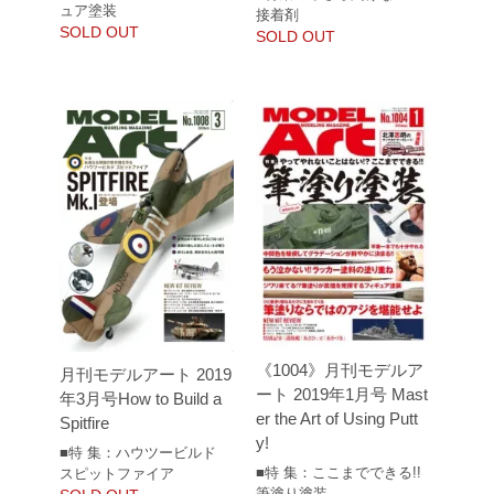
ュア塗装
接着剤
SOLD OUT
SOLD OUT
《1004》月刊モデルア
月刊モデルアート 2019
ート 2019年1月号 Mast
年3月号How to Build a
er the Art of Using Putt
Spitfire
y!
■特 集：ハウツービルド
■特 集：ここまでできる!!
スピットファイア
筆塗り塗装