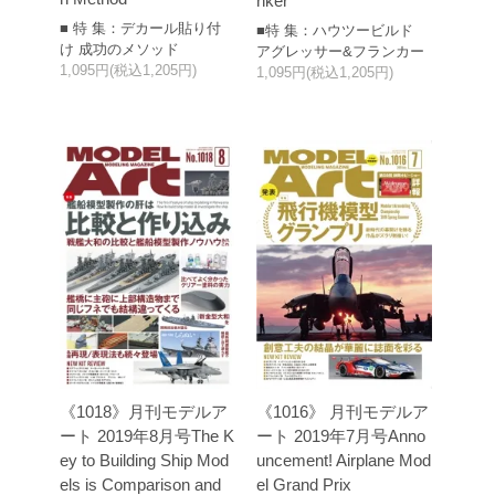
nker
■ 特 集：デカール貼り付
■特 集：ハウツービルド
け 成功のメソッド
アグレッサー&フランカー
1,095円(税込1,205円)
1,095円(税込1,205円)
《1018》月刊モデルア
《1016》 月刊モデルア
ート 2019年8月号The K
ート 2019年7月号Anno
ey to Building Ship Mod
uncement! Airplane Mod
els is Comparison and
el Grand Prix