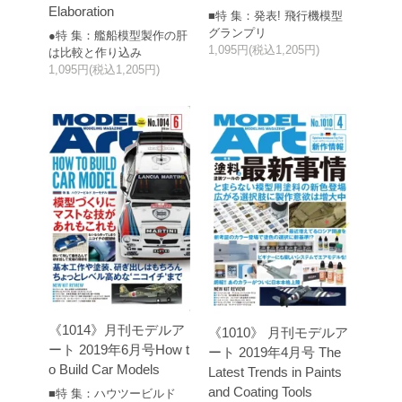
Elaboration
■特 集：発表! 飛行機模型
グランプリ
●特 集：艦船模型製作の肝
1,095円(税込1,205円)
は比較と作り込み
1,095円(税込1,205円)
《1014》月刊モデルア
《1010》 月刊モデルア
ート 2019年6月号How t
ート 2019年4月号 The
o Build Car Models
Latest Trends in Paints
and Coating Tools
■特 集：ハウツービルド