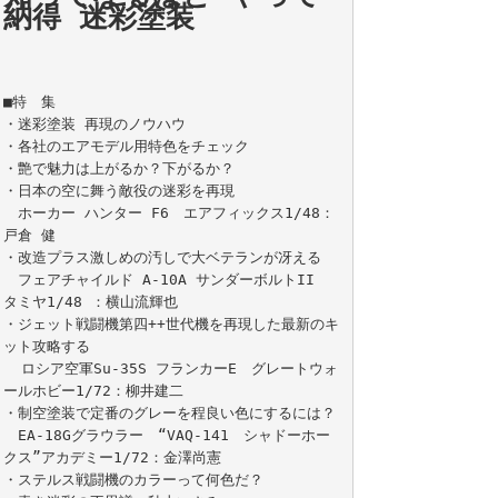
納得 迷彩塗装
■特　集

・迷彩塗装 再現のノウハウ

・各社のエアモデル用特色をチェック

・艶で魅力は上がるか？下がるか？

・日本の空に舞う敵役の迷彩を再現

　ホーカー ハンター F6　エアフィックス1/48：
戸倉 健

・改造プラス激しめの汚しで大ベテランが冴える

　フェアチャイルド A-10A サンダーボルトII　
タミヤ1/48 ：横山流輝也

・ジェット戦闘機第四++世代機を再現した最新のキ
ット攻略する

  ロシア空軍Su-35S フランカーE　グレートウォ
ールホビー1/72：柳井建二

・制空塗装で定番のグレーを程良い色にするには？

　EA-18Gグラウラー　“VAQ-141　シャドーホー
クス”アカデミー1/72：金澤尚憲

・ステルス戦闘機のカラーって何色だ？
