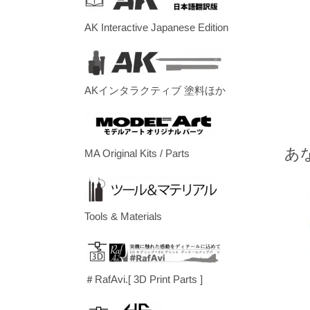
AK Interactive Japanese Edition
AKインタラクティブ 塗料ほか
あ
MA Original Kits / Parts
Tools & Materials
＃RafAvi.[ 3D Print Parts ]