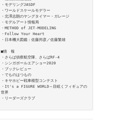
・モデリングJASDF

・ワールドスケールモデラー

・北澤志朗のヤングタイマー・ガレージ

・モデルアート情報局

・METHOD of JET-MODELING

・Follow Your Heart

・日本機大図鑑：佐藤邦彦／佐藤繁雄

■情　報

・さらば偵察航空隊、さらばRF-4

・シンガポールエアショー2020

・ブックレビュー

・でものはつもの

・キヤホビー戦車模型コンテスト

・It's a FIGURE WORLD～目眩くフィギュアの
世界

・リーダーズクラブ
