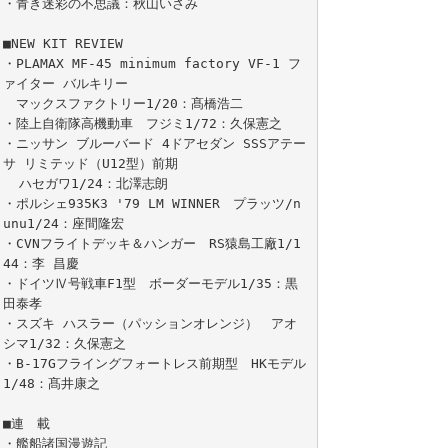
・青き迷彩の不思議：秋山いさみ

■NEW KIT REVIEW

・PLAMAX MF-45 minimum factory VF-1 フ
ァイター バルキリー

　マックスファクトリー1/20：髙橋浩二

・陸上自衛隊高機動車　フジミ1/72：久保憲之

・ニッサン ブルーバード 4ドアセダン SSSアテー
サ リミテッド（U12型）前期

  ハセガワ1/24：北澤志朗

・ポルシェ935K3 '79 LM WINNER　プラッツ/n
unu1/24：座間隆宏

・CVNフライトデッキ＆ハンガー　RS猿島工廠1/1
44：李 昌慶

・ドイツⅣ号戦車F1型　ボーダーモデル1/35：黒
田泰孝

・スズキ ハスラー（パッションオレンジ）　アオ
シマ1/32：久保憲之

・B-17Gフライングフォートレス前期型　HKモデル
1/48：髙井康之

■連　載

・艦船諸国漫遊記
