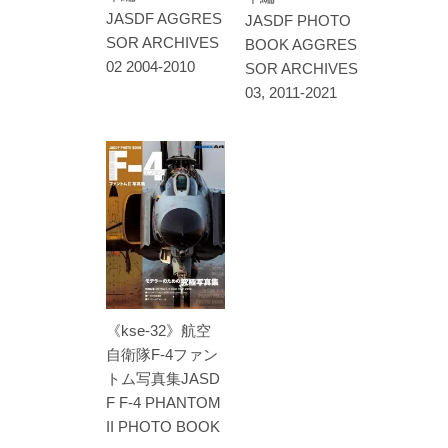
JASDF AGGRES
JASDF PHOTO
SOR ARCHIVES
BOOK AGGRES
02 2004-2010
SOR ARCHIVES
03, 2011-2021
《kse-32》航空
自衛隊F-4ファン
トム写真集JASD
F F-4 PHANTOM
II PHOTO BOOK