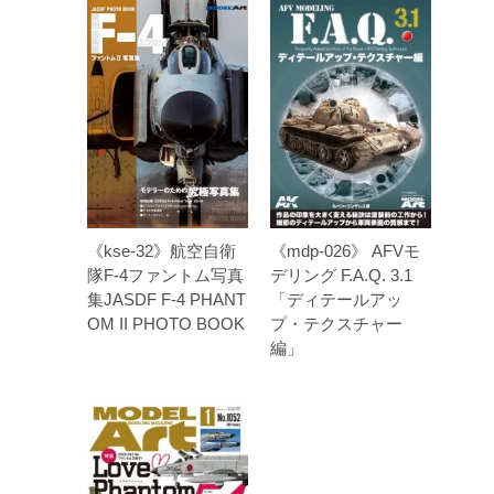
《kse-32》航空自衛
《mdp-026》 AFVモ
隊F-4ファントム写真
デリング F.A.Q. 3.1
集JASDF F-4 PHANT
「ディテールアッ
OM II PHOTO BOOK
プ・テクスチャー
編」