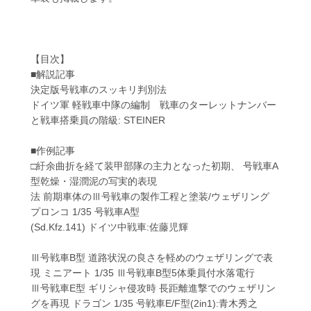
【目次】
■解説記事
決定版号戦車のスッキリ判別法
ドイツ軍 軽戦車中隊の編制 戦車のターレットナンバー
と戦車搭乗員の階級: STEINER
■作例記事
□紆余曲折を経て装甲部隊の主力となった初期、 号戦車A
型乾燥・湿潤泥の写実的表現
法 前期車体のⅢ号戦車の製作工程と塗装/ウェザリング
プロンコ 1/35 号戦車A型
(Sd.Kfz.141) ドイツ中戦車:佐藤児輝
Ⅲ号戦車B型 道路状況の良さを軽めのウェザリングで表
現 ミニアート 1/35 Ⅲ号戦車B型5体乗員付水落電行
Ⅲ号戦車E型 ギリシャ侵攻時 長距離進撃でのウェザリン
グを再現 ドラゴン 1/35 号戦車E/F型(2in1):青木秀之