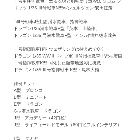
Ⅲ号車N型 褪色・土埃表現と刷毛塗り迷彩法 タコム ブ
リッツ 1/35 Ⅲ号戦車N型w/シュルツェン:安田征策
□Ⅲ号戦車派生型 潜水闘車、指揮戦車
ドラゴン1/35潜水戦車F型「英本土上陸作」
ドラゴン 1/35 号潜水戦車F型 ”アシカ作戦":徳永達矢
Ⅲ号指揮戦車H型 ウェザリングは控えめでOK
ドラゴン 1/35 WW.II ドイツ軍 Ⅲ号指揮戦車H型:桂宏樹
Ⅲ号指揮戰車K型 同化した熱帯地迷彩に挑戦！
ドラゴン 1/35 Ⅲ号指揮戦車 K型：尾林大輔
作例キット
A型 ブロンコ
B型 ミニアート
E型 ドラゴン
G型潜水戦車 ドラゴン
J型 アカデミー（42口径）
J型 ライフィールドモデル（60口径フルインテリア）
L型 タミヤ