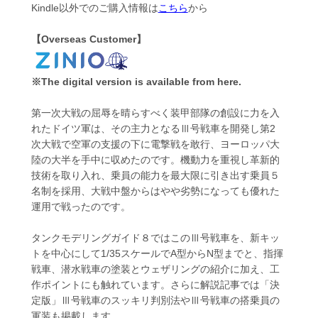
Kindle以外でのご購入情報は
こちら
から
【Overseas Customer】
※The digital version is available from here.
第一次大戦の屈辱を晴らすべく装甲部隊の創設に力を入
れたドイツ軍は、その主力となるⅢ号戦車を開発し第2
次大戦で空軍の支援の下に電撃戦を敢行、ヨーロッパ大
陸の大半を手中に収めたのです。機動力を重視し革新的
技術を取り入れ、乗員の能力を最大限に引き出す乗員５
名制を採用、大戦中盤からはやや劣勢になっても優れた
運用で戦ったのです。
タンクモデリングガイド８ではこのⅢ号戦車を、新キッ
トを中心にして1/35スケールでA型からN型までと、指揮
戦車、潜水戦車の塗装とウェザリングの紹介に加え、工
作ポイントにも触れています。さらに解説記事では「決
定版」Ⅲ号戦車のスッキリ判別法やⅢ号戦車の搭乗員の
軍装も掲載します。