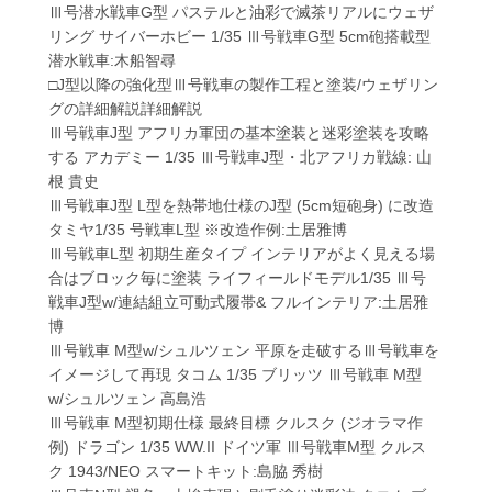
Ⅲ号潜水戦車G型 パステルと油彩で滅茶リアルにウェザ
リング サイバーホビー 1/35 Ⅲ号戦車G型 5cm砲搭載型
潜水戦車:木船智尋
□J型以降の強化型Ⅲ号戦車の製作工程と塗装/ウェザリン
グの詳細解説詳細解説
Ⅲ号戦車J型 アフリカ軍団の基本塗装と迷彩塗装を攻略
する アカデミー 1/35 Ⅲ号戦車J型・北アフリカ戦線: 山
根 貴史
Ⅲ号戦車J型 L型を熱帯地仕様のJ型 (5cm短砲身) に改造
タミヤ1/35 号戦車L型 ※改造作例:土居雅博
Ⅲ号戦車L型 初期生産タイプ インテリアがよく見える場
合はブロック毎に塗装 ライフィールドモデル1/35 Ⅲ号
戦車J型w/連結組立可動式履帯& フルインテリア:土居雅
博
Ⅲ号戦車 M型w/シュルツェン 平原を走破するⅢ号戦車を
イメージして再現 タコム 1/35 ブリッツ Ⅲ号戦車 M型
w/シュルツェン 高島浩
Ⅲ号戦車 M型初期仕様 最終目標 クルスク (ジオラマ作
例) ドラゴン 1/35 WW.II ドイツ軍 Ⅲ号戦車M型 クルス
ク 1943/NEO スマートキット:島脇 秀樹