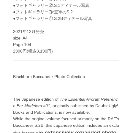
●フォトギャラリー②:S.1ディテール写真
●フォトギャラリー③:空軍のS.2
●フォトギャラリー④:S.2Bディテール写真
2021年12月発売
size: A4
Page:104
2900円(税込3,190円)
Blackburn Buccaneer Photo Collection
The Japanese edition of
The Essential Aircraft Referenc
e For Modelers #01
, originally published by DoubleUgly!
Books and Publications, is now available.
While the original volume focused primarily on the RAF's
Buccaneer S.2B, this Japanese edition includes an exclu
extensively expanded photo