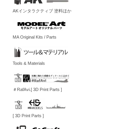
AKインタラクティブ 塗料ほか
MA Original Kits / Parts
Tools & Materials
＃RafAvi.[ 3D Print Parts ]
[ 3D Print Parts ]