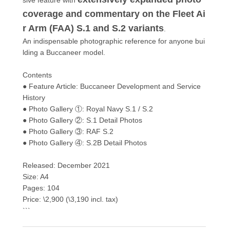
sive feature with
coverage and commentary on the Fleet Ai
r Arm (FAA) S.1 and S.2 variants
.
An indispensable photographic reference for anyone bui
lding a Buccaneer model.
Contents
● Feature Article: Buccaneer Development and Service
History
● Photo Gallery ①: Royal Navy S.1 / S.2
● Photo Gallery ②: S.1 Detail Photos
● Photo Gallery ③: RAF S.2
● Photo Gallery ④: S.2B Detail Photos
Released: December 2021
Size: A4
Pages: 104
Price: \2,900 (\3,190 incl. tax)
```