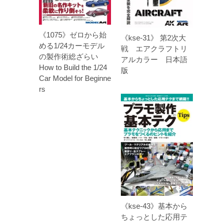
《1075》ゼロから始
《kse-31》 第2次大
める1/24カーモデル
戦 エアクラフトリ
の製作術総ざらい
アルカラー 日本語
How to Build the 1/24
版
Car Model for Beginne
rs
《kse-43》基本から
ちょっとした応用テ