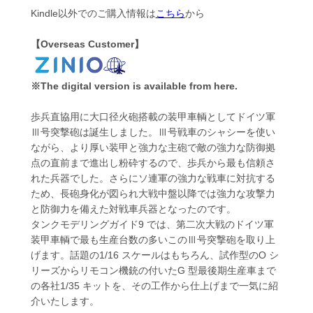
Kindle以外でのご購入情報は
こちら
から
【Overseas Customer】
※The digital version is available from here.
歩兵直協用に大口径火砲搭載の装甲車輌としてドイツ軍
Ⅲ号突撃砲は誕生しました。Ⅲ号戦車のシャシーを使い
ながら、より厚い装甲と強力な主砲で敵の強力な防御拠
点の直前まで進出し粉砕するので、歩兵から最も信頼さ
れた兵器でした。さらにソ連軍の強力な戦車に対抗する
ため、長砲身化が図られ大戦中盤以降では強力な攻撃力
と防御力を備えた対戦車兵器となったのです。
タンクモデリングガイド9 では、第二次大戦のドイツ軍
装甲車輌で最も生産台数の多いこのⅢ号突撃砲を取り上
げます。話題の1/16 スケールはもちろん、試作型のO シ
リーズからリモコン機銃の付いたG 型最後期生産車まで
の各社1/35 キットを、その工作から仕上げまで一気に紹
介いたします。