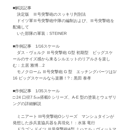
■解説記事
決定版 Ⅲ号突撃砲のスッキリ判別法
ドイツ軍Ⅲ号突撃砲中隊の編制および、Ⅲ号突撃砲を
配備して
いた部隊の軍装：STEINER
■作例記事 1/16スケール
ダス・ヴェルク Ⅲ号突撃砲 G型 初期型 ビッグスケ
ールのサイズ感から来るシルエットのリアルさを楽し
む：土居 雅博…2
モノクローム Ⅲ号突撃砲 G 型 エッチングパーツは1/
16 ビッグスケールなら楽勝！?：黒田 泰孝
■作例記事 1/35スケール
□ 24 口径7.5㎝搭載0 シリーズ、A-E 型の塗装とウェザリ
ングの詳細解説
ミニアート III号突撃砲Oシリーズ マンシュタインが
発想した歩兵直協兵器を具現化！：水落 竜行
ドラゴン ドイツ Ⅲ号突撃砲A型 ミハエル・ヴィットマ