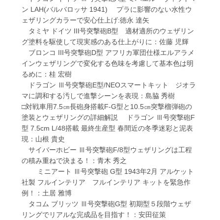
ン LAH(バルバロッサ 1941) プラに影響のない水性ウ
ェザリングカラーで安心仕上げ:徳永 達矢
タミヤ ドイツ III号突撃砲B型 適材適所のウェザリン
グ塗料を駆使して現実感のある仕上がりに：佐藤 児輝
ブロンコ III号突撃砲D型 アフリカ軍団仕様エルアラメ
インウェザリングで変化する色味を考慮して基本色は明
るめに：桂 宏樹
ドラゴン Ⅲ号突撃砲E型/NEOスマートキット ジオラ
マに調和する汚しで進撃シーンを表現：島脇 秀樹
□対戦車用7.5㎝長砲身搭載F-G型と10.5㎝突撃榴弾砲の
塗装とウェザリングの詳細解説 ドラゴン Ⅲ号突撃砲F
型 7.5cm L/48搭載 最終生産型 春間近の冬季迷彩と泥表
現：山根 貴史
サイバーホビー Ⅲ号突撃砲F/8型ウェザリングは工程
の積み重ねで決まる！：青木 秀之
ミニアート Ⅲ号突撃砲 G型 1943年2月 アルケット
社製 フルインテリア フルインテリア キットを緊急作
例！：土居 雅博
タコム ブリッツ Ⅲ号突撃砲G型 初期型５段階ウェザ
リングでリアルな完成品を目指す！：安田征策