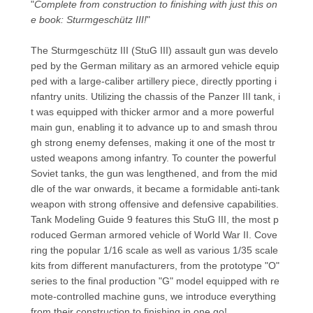
"
Complete from construction to finishing with just this on
e book: Sturmgeschütz III!
"
The Sturmgeschütz III (StuG III) assault gun was develo
ped by the German military as an armored vehicle equip
ped with a large-caliber artillery piece, directly pporting i
nfantry units. Utilizing the chassis of the Panzer III tank, i
t was equipped with thicker armor and a more powerful
main gun, enabling it to advance up to and smash throu
gh strong enemy defenses, making it one of the most tr
usted weapons among infantry. To counter the powerful
Soviet tanks, the gun was lengthened, and from the mid
dle of the war onwards, it became a formidable anti-tank
weapon with strong offensive and defensive capabilities.
Tank Modeling Guide 9 features this StuG III, the most p
roduced German armored vehicle of World War II. Cove
ring the popular 1/16 scale as well as various 1/35 scale
kits from different manufacturers, from the prototype "O"
series to the final production "G" model equipped with re
mote-controlled machine guns, we introduce everything
from their construction to finishing in one go!