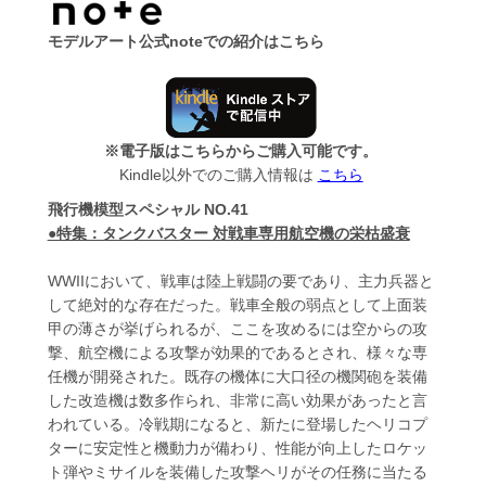
モデルアート公式noteでの紹介はこちら
※電子版はこちらからご購入可能です。
Kindle以外でのご購入情報は
こちら
飛行機模型スペシャル NO.41
●特集：タンクバスター 対戦車専用航空機の栄枯盛衰
WWIIにおいて、戦車は陸上戦闘の要であり、主力兵器と
して絶対的な存在だった。戦車全般の弱点として上面装
甲の薄さが挙げられるが、ここを攻めるには空からの攻
撃、航空機による攻撃が効果的であるとされ、様々な専
任機が開発された。既存の機体に大口径の機関砲を装備
した改造機は数多作られ、非常に高い効果があったと言
われている。冷戦期になると、新たに登場したヘリコプ
ターに安定性と機動力が備わり、性能が向上したロケッ
ト弾やミサイルを装備した攻撃ヘリがその任務に当たる