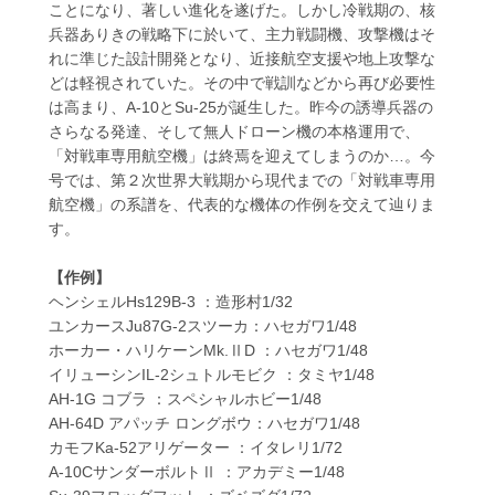
ことになり、著しい進化を遂げた。しかし冷戦期の、核
兵器ありきの戦略下に於いて、主力戦闘機、攻撃機はそ
れに準じた設計開発となり、近接航空支援や地上攻撃な
どは軽視されていた。その中で戦訓などから再び必要性
は高まり、A-10とSu-25が誕生した。昨今の誘導兵器の
さらなる発達、そして無人ドローン機の本格運用で、
「対戦車専用航空機」は終焉を迎えてしまうのか…。今
号では、第２次世界大戦期から現代までの「対戦車専用
航空機」の系譜を、代表的な機体の作例を交えて辿りま
す。
【作例】
ヘンシェルHs129B-3 ：造形村1/32
ユンカースJu87G-2スツーカ：ハセガワ1/48
ホーカー・ハリケーンMk.ⅡD ：ハセガワ1/48
イリューシンIL-2シュトルモビク ：タミヤ1/48
AH-1G コブラ ：スペシャルホビー1/48
AH-64D アパッチ ロングボウ：ハセガワ1/48
カモフKa-52アリゲーター ：イタレリ1/72
A-10CサンダーボルトⅡ ：アカデミー1/48