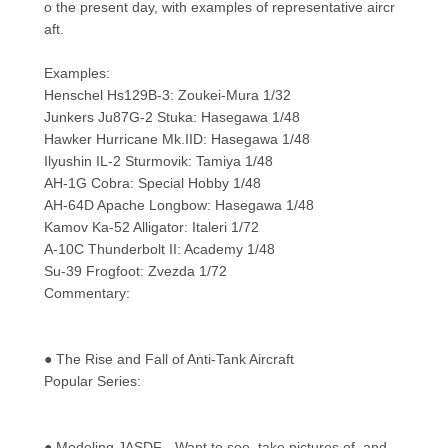
o the present day, with examples of representative aircr
aft.
Examples:
Henschel Hs129B-3: Zoukei-Mura 1/32
Junkers Ju87G-2 Stuka: Hasegawa 1/48
Hawker Hurricane Mk.IID: Hasegawa 1/48
Ilyushin IL-2 Sturmovik: Tamiya 1/48
AH-1G Cobra: Special Hobby 1/48
AH-64D Apache Longbow: Hasegawa 1/48
Kamov Ka-52 Alligator: Italeri 1/72
A-10C Thunderbolt II: Academy 1/48
Su-39 Frogfoot: Zvezda 1/72
Commentary:
● The Rise and Fall of Anti-Tank Aircraft
Popular Series:
● Modeling JASDF - Want to see, take pictures of, and