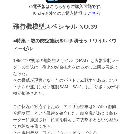
※電子版はこちらからご購入可能です。
Kindle以外でのご購入情報は
こちら
飛行機模型スペシャル NO.39
●特集：敵の防空施設を叩き潰せッ！ワイルドウ
ィーゼル
1950年代初頭の地対空ミサイル（SAM）と火器管制レー
ダーの出現は、従来の対空砲火をはるかに上回る脅威と
なった。
その脅威が現実となったのがベトナム戦争である。北ベ
トナムが運用したソ連製SAM「SA-2」により多くの米軍
機が撃墜された。
この状況に対応するため、アメリカ空軍はSEAD（敵防
空網制圧）という戦術を確立した。航空機があえて敵レ
ーダーに捕捉され、位置を特定して攻撃するという極め
て危険な任務である。
その専用機が「ワイルドウィーゼル」である。