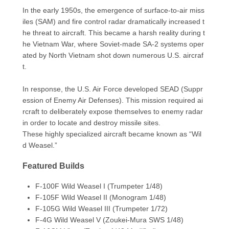
In the early 1950s, the emergence of surface-to-air miss
iles (SAM) and fire control radar dramatically increased t
he threat to aircraft. This became a harsh reality during t
he Vietnam War, where Soviet-made SA-2 systems oper
ated by North Vietnam shot down numerous U.S. aircraf
t.
In response, the U.S. Air Force developed SEAD (Suppr
ession of Enemy Air Defenses). This mission required ai
rcraft to deliberately expose themselves to enemy radar
in order to locate and destroy missile sites.
These highly specialized aircraft became known as “Wil
d Weasel.”
Featured Builds
F-100F Wild Weasel I (Trumpeter 1/48)
F-105F Wild Weasel II (Monogram 1/48)
F-105G Wild Weasel III (Trumpeter 1/72)
F-4G Wild Weasel V (Zoukei-Mura SWS 1/48)