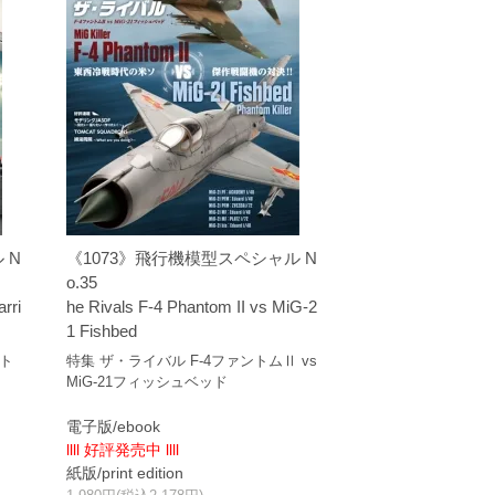
 N
《1073》飛行機模型スペシャル N
o.35
rri
he Rivals F-4 Phantom II vs MiG-2
1 Fishbed
ット
特集 ザ・ライバル F-4ファントムⅡ vs
MiG-21フィッシュベッド
電子版/ebook
llll 好評発売中 llll
紙版/print edition