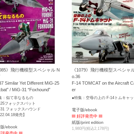
085》飛行機模型スペシャル N
《1079》飛行機模型スペシャル
7
o.36
7 Similar Yet Different MiG-25
F-14 TOMCAT on the Aircraft Ca
xbat” / MiG-31 “Foxhound”
er
集：似て非なるもの
●特集：空母の上の F-14トムキャ
G-25フォックスバット
G-31 フォックスハウンド
電子版/ebook
22.04.18発売】
llll 好評発売中 llll
紙版/print edition
版/ebook
1,980円(税込2,178円)
 好評発売中 llll