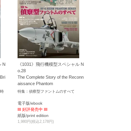
 N
《1031》飛行機模型スペシャル N
o.28
Bri
The Complete Story of the Reconn
aissance Phantom
し時
特集：偵察型ファントムのすべて
電子版/ebook
llll 好評発売中 llll
紙版/print edition
1,980円(税込2,178円)