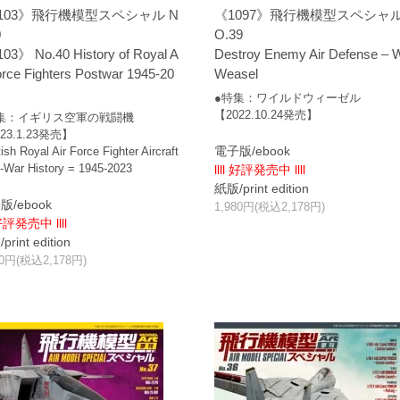
103》飛行機模型スペシャル N
《1097》飛行機模型スペシャル
0
O.39
03》 No.40 History of Royal A
Destroy Enemy Air Defense – W
orce Fighters Postwar 1945-20
Weasel
●特集：ワイルドウィーゼル
【2022.10.24発売】
集：イギリス空軍の戦闘機
23.1.23発売】
電子版/ebook
tish Royal Air Force Fighter Aircraft
-War History = 1945-2023
llll 好評発売中 llll
紙版/print edition
版/ebook
1,980円(税込2,178円)
 好評発売中 llll
rint edition
80円(税込2,178円)