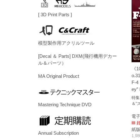
[ 3D Print Parts ]
模型製作用アクリルツール
[Decal ＆ Parts] DXM(飛行機用デカー
ル＆パーツ）
《1
o.3
MA Original Product
F-4
ey”
特集
＆“
Mastering Technique DVD
電子
llll
紙版/p
Annual Subscription
1,9