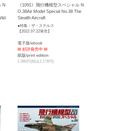
 N
《1091》飛行機模型スペシャル N
O.38Air Model Special No.38 The
ild
Stealth Aircraft
●特集：ザ・ステルス
【2022.07.22発売】
電子版/ebook
llll 好評発売中 llll
紙版/print edition
1,980円(税込2,178円)