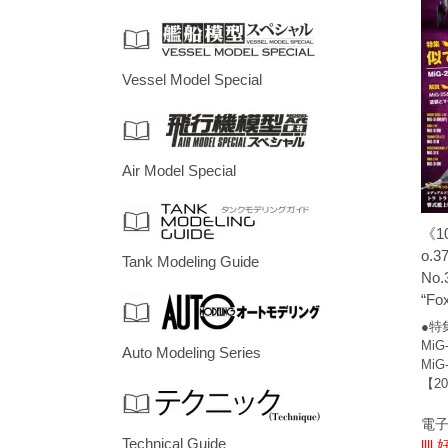
Vessel Model Special
Air Model Special
《1
o.3
Tank Modeling Guide
No.3
“Fo
●特
Mi
Auto Modeling Series
Mi
【20
電子
Technical Guide
llll