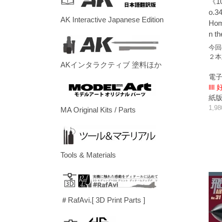
《1
o.3
AK Interactive Japanese Edition
Hom
n th
今回
２本
AKインタラクティブ 塗料ほか
電子
llll
紙版/p
1,9
MA Original Kits / Parts
Tools & Materials
＃RafAvi.[ 3D Print Parts ]