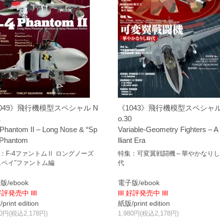
049》飛行機模型スペシャル N
《1043》飛行機模型スペシャル
1
o.30
 Phantom II – Long Nose & “Sp
Variable-Geometry Fighters – A 
 Phantom
lliant Era
：F-4ファントムⅡ ロングノーズ
特集：可変翼戦闘機～華やかなり
スペイ”ファントム編
代
版/ebook
電子版/ebook
 好評発売中 llll
llll 好評発売中 llll
rint edition
紙版/print edition
80円(税込2,178円)
1,980円(税込2,178円)