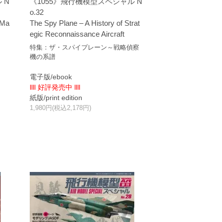
 N
《1055》飛行機模型スペシャル N
o.32
 Ma
The Spy Plane – A History of Strat
egic Reconnaissance Aircraft
特集：ザ・スパイプレーン～戦略偵察
機の系譜
電子版/ebook
llll 好評発売中 llll
紙版/print edition
1,980円(税込2,178円)