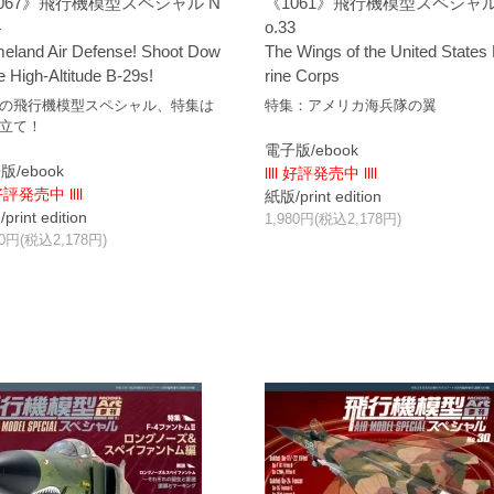
067》飛行機模型スペシャル N
《1061》飛行機模型スペシャル
4
o.33
eland Air Defense! Shoot Dow
The Wings of the United States
e High-Altitude B-29s!
rine Corps
の飛行機模型スペシャル、特集は
特集：アメリカ海兵隊の翼
立て！
電子版/ebook
版/ebook
llll 好評発売中 llll
 好評発売中 llll
紙版/print edition
rint edition
1,980円(税込2,178円)
80円(税込2,178円)