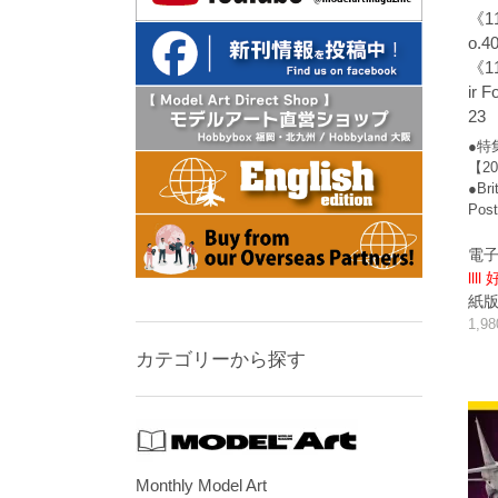
《1
o.4
《11
ir F
23
●特
【20
●Bri
Post
電子
llll
紙版/p
1,9
カテゴリーから探す
Monthly Model Art