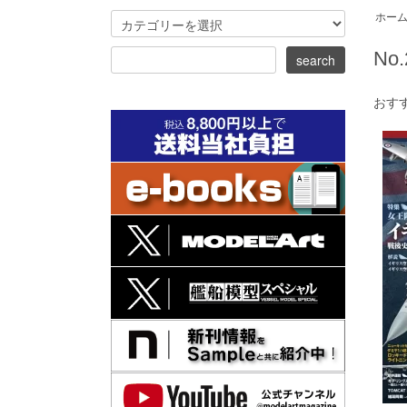
ホー
No.
おす