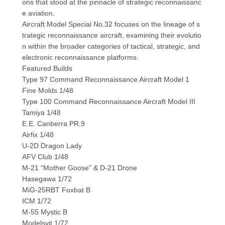
ons that stood at the pinnacle of strategic reconnaissanc
e aviation.
Aircraft Model Special No.32 focuses on the lineage of s
trategic reconnaissance aircraft, examining their evolutio
n within the broader categories of tactical, strategic, and
electronic reconnaissance platforms.
Featured Builds
Type 97 Command Reconnaissance Aircraft Model 1
Fine Molds 1/48
Type 100 Command Reconnaissance Aircraft Model III
Tamiya 1/48
E.E. Canberra PR.9
Airfix 1/48
U-2D Dragon Lady
AFV Club 1/48
M-21 “Mother Goose” & D-21 Drone
Hasegawa 1/72
MiG-25RBT Foxbat B
ICM 1/72
M-55 Mystic B
Modelsvit 1/72