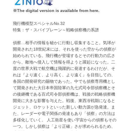
※The digital version is available from here.
飛行機模型スペシャルNo.32
特集：ザ・スパイプレーン～戦略偵察機の系譜
偵察…相手の情報を秘かに行動し収集すること。気球が
開発された18世紀末には、それを使った空からの偵察が
始められている。飛行機が登場するとその行動力の広さ
から、敵地へ侵入して情報を得ようと躍起になった。二
度の世界大戦で航空機は飛躍的に発達するわけだが、そ
れは『より速く、より高く、より遠く』を目指しての、
各国の開発研究の賜物であった。中でも偵察専用機とし
て開発された大日本帝国陸軍の九七式司令部偵察機とそ
の後継機である百式司令部偵察機は、戦後の戦略偵察機
開発に大きな影響を与えた。戦後、東西冷戦期になると
ジェット、ロケットといった新しい動力源が急発達。ま
た、レーダーや電子関係の発達もあり「偵察」の方法は
多様化していく。 人工衛星を使い宇宙からの偵察もその
一つ。しかし偵察は「より正確」さが求められるため、