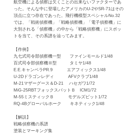
航空機による偵察は欠くことの出来ないファクターであ
った。そんな中に登場したアメリカのU-2やSR-71はその
頂点に立つ存在であった。飛行機模型スペシャルNo.32
では、「戦術偵察機」「戦略偵察機」「電子偵察機」に
大別される「偵察機」の中から「戦略偵察機」にスポッ
トを当て、その系譜を辿ってみます。
【作例】
九七式司令部偵察機一型 ファインモールド1/48
百式司令部偵察機Ⅲ型 タミヤ1/48
E.E.キャンベラPR.9 エアフィックス1/48
U-2Dドラゴンレディ AFVクラブ1/48
M-21マザーグース＆D-21 ハセガワ1/72
MiG-25RBTフォックスバットＢ ICM1/72
M-55ミスティックＢ モデルズビット1/72
RQ-4Bグローバルホーク キネティック1/48
【解説】
戦略偵察機の系譜
塗装とマーキング集