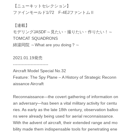
【ニューキットセレクション】
ファインモールド1/72 F-4EJファントムⅡ
【連載】
モデリングJASDF～見たい・撮りたい・作りたい！～
TOMCAT SQUADRONS
綿湯同院 ～What are you doing？～
2021.01.19発売
------------------------
Aircraft Model Special No.32
Feature: The Spy Plane – A History of Strategic Reconn
aissance Aircraft
Reconnaissance—the covert gathering of information on
an adversary—has been a vital military activity for centu
ries. As early as the late 18th century, observation balloo
ns were already being used for aerial reconnaissance.
With the advent of aircraft, their extended range and mo
bility made them indispensable tools for penetrating ene