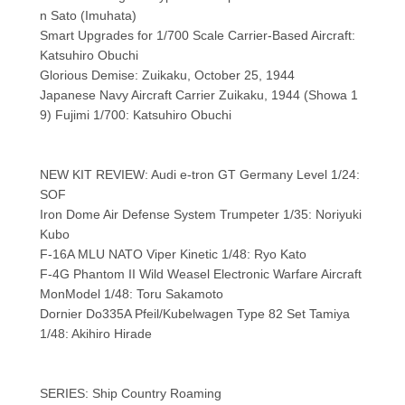
n Sato (Imuhata)
Smart Upgrades for 1/700 Scale Carrier-Based Aircraft:
Katsuhiro Obuchi
Glorious Demise: Zuikaku, October 25, 1944
Japanese Navy Aircraft Carrier Zuikaku, 1944 (Showa 1
9) Fujimi 1/700: Katsuhiro Obuchi
NEW KIT REVIEW: Audi e-tron GT Germany Level 1/24:
SOF
Iron Dome Air Defense System Trumpeter 1/35: Noriyuki
Kubo
F-16A MLU NATO Viper Kinetic 1/48: Ryo Kato
F-4G Phantom II Wild Weasel Electronic Warfare Aircraft
MonModel 1/48: Toru Sakamoto
Dornier Do335A Pfeil/Kubelwagen Type 82 Set Tamiya
1/48: Akihiro Hirade
SERIES: Ship Country Roaming