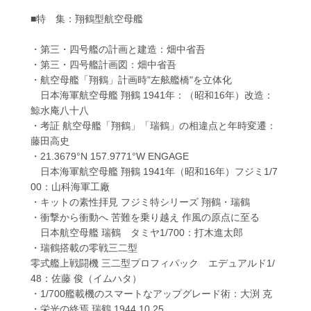
■特 集：翔鶴型航空母艦
・第三・四号艦の計画と建造：畑中省吾
・第三・四号艦計画図：畑中省吾
・航空母艦「翔鶴」計画時"左舷艦橋"を立体化
日本海軍航空母艦 翔鶴 1941年：（昭和16年）改造：
鯨水庵八十八
・考証 航空母艦「翔鶴」「瑞鶴」の相違点と年時変遷：
藤田高史
・21.3679°N 157.9771°W ENGAGE
日本海軍航空母艦 翔鶴 1941年（昭和16年）フジミ1/7
00：山科海軍工廠
・キットの素性拝見 フジミ特シリーズ 翔鶴・瑞鶴
・衝撃から衝動へ 苦難を乗り越え 作風の原点に至る
日本航空母艦 瑞鶴 タミヤ1/700：打木進太郎
・瑞鶴搭載の零戦三二型
零式艦上戦闘機 三二型プロフィパック エデュアルド1/
48：佐藤 俊（イムハタ）
・1/700艦載機のスマートなアップグレード術：大渕 克
・栄光の終焉 瑞鶴 1944.10.25