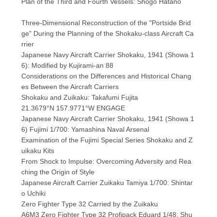
Plan of the Third and Fourth Vessels: Shogo Hatano
Three-Dimensional Reconstruction of the "Portside Brid
ge" During the Planning of the Shokaku-class Aircraft Ca
rrier
Japanese Navy Aircraft Carrier Shokaku, 1941 (Showa 1
6): Modified by Kujirami-an 88
Considerations on the Differences and Historical Chang
es Between the Aircraft Carriers
Shokaku and Zuikaku: Takafumi Fujita
21.3679°N 157.9771°W ENGAGE
Japanese Navy Aircraft Carrier Shokaku, 1941 (Showa 1
6) Fujimi 1/700: Yamashina Naval Arsenal
Examination of the Fujimi Special Series Shokaku and Z
uikaku Kits
From Shock to Impulse: Overcoming Adversity and Rea
ching the Origin of Style
Japanese Aircraft Carrier Zuikaku Tamiya 1/700: Shintar
o Uchiki
Zero Fighter Type 32 Carried by the Zuikaku
A6M3 Zero Fighter Type 32 Profipack Eduard 1/48: Shu