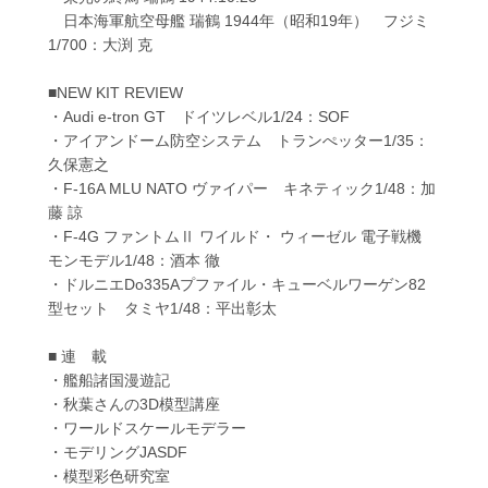
日本海軍航空母艦 瑞鶴 1944年（昭和19年） フジミ
1/700：大渕 克
■NEW KIT REVIEW
・Audi e-tron GT ドイツレベル1/24：SOF
・アイアンドーム防空システム トランぺッター1/35：
久保憲之
・F-16A MLU NATO ヴァイパー キネティック1/48：加
藤 諒
・F-4G ファントムⅡ ワイルド・ ウィーゼル 電子戦機
モンモデル1/48：酒本 徹
・ドルニエDo335Aプファイル・キューベルワーゲン82
型セット タミヤ1/48：平出彰太
■ 連 載
・艦船諸国漫遊記
・秋葉さんの3D模型講座
・ワールドスケールモデラー
・モデリングJASDF
・模型彩色研究室