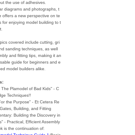
out the use of adhesives.
ar diagrams and photographs, t
e offers a new perspective on te
 for enjoying model building to t
t.
pics covered include cutting, gri
nd sanding techniques, as well
bly and fitting tips, making it an
sable guide for beginners and e
ed model builders alike.
s:
 The Plamodel of Bad Kids" - C
dge Techniques!!
For the Purpose" - Et Cetera Re
Gates, Building, and Fitting
tary: Building the Discovery in
" - Practical, Efficient Assembly
k is the continuation of:
c model Technique Guide 1
:Basic