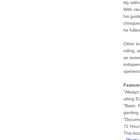
bly with
With cle
his guid
chniques
he fulles
Other to
nding, a
as assem
indispen
xperienc
Feature
"Always:
utting E
"Basic: 
garding 
"Documen
72 Hours
This boo
-
Plasti