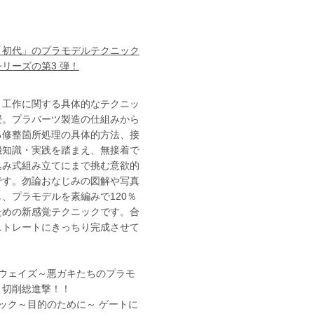
「初代」のプラモデルテクニック
リーズの第3 弾！
よ工作に関する具体的なテクニッ
授。プラバーツ製造の仕組みから
る修整箇所処理の具体的方法、接
磯知識・実践を踏まえ、無接着で
込み式組み立てにまで挑む意欲的
です。勿論おなじみの図解や写真
、プラモデルを素編みで120％
ための新感覚テクニックです。合
ストレートにきっちり完成させて
！
ルウェイズ～悪ガキたちのプラモ
、切削総進撃！！
ック～目的のために～ ゲートに