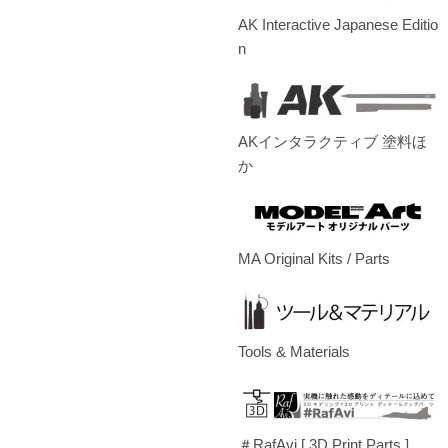
AK Interactive Japanese Editio
n
AKインタラクティブ 塗料ほ
か
MA Original Kits / Parts
Tools & Materials
＃RafAvi.[ 3D Print Parts ]