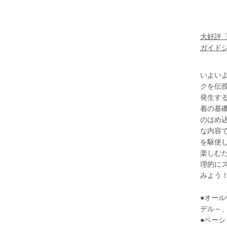
大好評
ガイドシ
いよい
クを伝
発生す
着の基
のはめ
な内容
を駆使し
楽しむ
理的に
みよう
●オー
デル～
●ベーシ