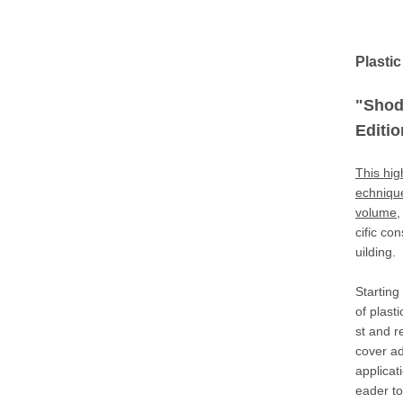
Plasti
"Shod
Editio
This hig
echnique
volume,
cific co
uilding.
Starting
of plast
st and r
cover a
applicat
eader to