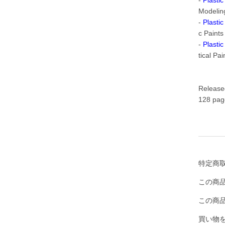
Modelin
-
Plasti
c Paints
-
Plasti
tical Pa
Released
128 page
特定商
この商
この商
買い物