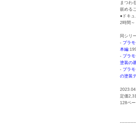
まつわ
嵌める
●ドキ
2時間～
同シリー
-
プラモ
本編
:19
-
プラモ
塗装の
-
プラモ
の塗装
2023.0
定価2,
128ペ
----------