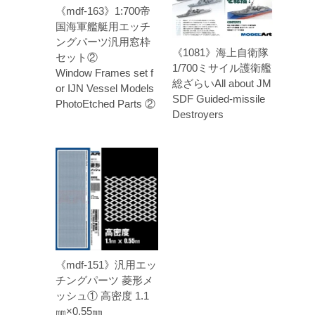
《mdf-163》1:700帝
国海軍艦艇用エッチ
ングパーツ汎用窓枠
《1081》海上自衛隊
セット②
1/700ミサイル護衛艦
Window Frames set f
総ざらいAll about JM
or IJN Vessel Models
SDF Guided-missile
PhotoEtched Parts ②
Destroyers
《mdf-151》汎用エッ
チングパーツ 菱形メ
ッシュ① 高密度 1.1
㎜×0.55㎜