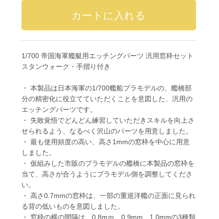
1/700 帝国海軍艦艇用エッチングパーツ 汎用窓枠セット
スタンウォーク・手摺り付き
・ 本製品は日本海軍の1/700艦船プラモデルの、艦橋部
分の精密化に役立てていただくことを意図した、汎用の
エッチングパーツです。
・ 失敗覚悟でどんどん練習していただきスキルを向上さ
せられるよう、なるべく沢山のパーツを用意しました。
・ 最も使用頻度の高い、高さ1mmの窓枠を中心に用意
しました。
・ 仮組みした市販のプラモデルの艦橋に本製品の窓枠を
当て、高さが合うようにプラモデル側を調整してくださ
い。
・ 高さ0.7mmの窓枠は、一部の重巡洋艦の正面に見られ
る背の低いものを意図しました。
・ 窓枠の横の間隔は、0.8mｍ、0.9mm、1.0mmの3種類