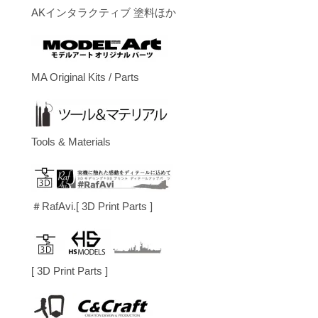
AKインタラクティブ 塗料ほか
MA Original Kits / Parts
Tools & Materials
＃RafAvi.[ 3D Print Parts ]
[ 3D Print Parts ]