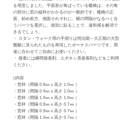
を用意しました。平面形が角ばっている艦橋は、その角
の部分に窓の縦枠がかかるのが一般的です。艦橋の正
面、斜め前方、側面それぞれに、横の間隔がなるべく合
うパーツを選択し、個別に貼ることで、違和感を解消で
きるでしょう。
・ スタン・ウォーク用の手摺りは明治期～大正期の大型
艦艇に見られたものを再現したボーナスパーツです。用
途に合わせてご自由にお使いください。
・ 接着には瞬間接着剤、エポキシ系接着剤などをご利用
ください。
□内容
・窓枠（間隔 0.8㎜ x 高さ 1.0㎜ ）
・窓枠（間隔 0.9㎜ x 高さ 1.0㎜ ）
・窓枠（間隔 1.0㎜ x 高さ 1.0㎜ ）
・窓枠（間隔 0.8㎜ x 高さ 0.7㎜ ）
・窓枠（間隔 0.9㎜ x 高さ 0.7㎜ ）
・窓枠（間隔 1.0㎜ x 高さ 0.7㎜ ）