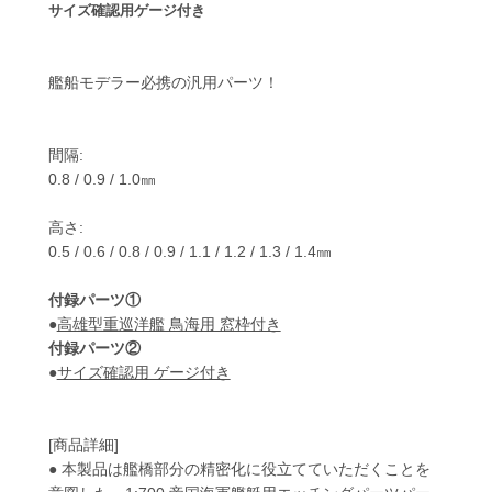
サイズ確認用ゲージ付き
艦船モデラー必携の汎用パーツ！
間隔:
0.8 / 0.9 / 1.0㎜
高さ:
0.5 / 0.6 / 0.8 / 0.9 / 1.1 / 1.2 / 1.3 / 1.4㎜
付録パーツ①
●
高雄型重巡洋艦 鳥海用 窓枠付き
付録パーツ②
●
サイズ確認用 ゲージ付き
[商品詳細]
● 本製品は艦橋部分の精密化に役立てていただくことを