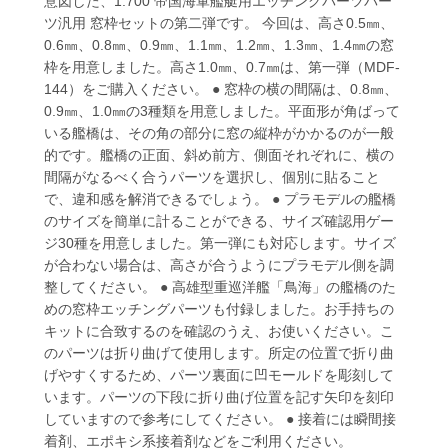
意図した、1:700 帝国海軍艦艇用エッチングパーツパー
ツ汎用 窓枠セットの第二弾です。 今回は、高さ0.5㎜、
0.6㎜、0.8㎜、0.9㎜、1.1㎜、1.2㎜、1.3㎜、1.4㎜の窓
枠を用意しました。高さ1.0㎜、0.7㎜は、第一弾（MDF-
144）をご購入ください。 ● 窓枠の横の間隔は、0.8㎜、
0.9㎜、1.0㎜の3種類を用意しました。平面形が角ばって
いる艦橋は、その角の部分に窓の縦枠がかかるのが一般
的です。艦橋の正面、斜め前方、側面それぞれに、横の
間隔がなるべく合うパーツを選択し、個別に貼ること
で、違和感を解消できるでしょう。 ● プラモデルの艦橋
のサイズを簡単に計ることができる、サイズ確認用ゲー
ジ30種を用意しました。第一弾にも対応します。サイズ
が合わない場合は、高さが合うようにプラモデル側を調
整してください。 ● 高雄型重巡洋艦「鳥海」の艦橋のた
めの窓枠エッチングパーツも付録しました。お手持ちの
キットに合致するのを確認のうえ、お使いください。こ
のパーツは折り曲げて使用します。所定の位置で折り曲
げやすくするため、パーツ裏面に凹モールドを彫刻して
います。パーツの下段に折り曲げ位置を記す矢印を刻印
していますので参考にしてください。 ● 接着には瞬間接
着剤、エポキシ系接着剤などをご利用ください。