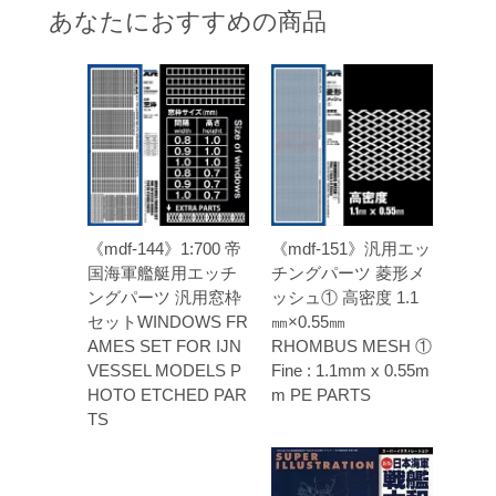
あなたにおすすめの商品
《mdf-144》1:700 帝
《mdf-151》汎用エッ
国海軍艦艇用エッチ
チングパーツ 菱形メ
ングパーツ 汎用窓枠
ッシュ① 高密度 1.1
セットWINDOWS FR
㎜×0.55㎜
AMES SET FOR IJN
RHOMBUS MESH ①
VESSEL MODELS P
Fine : 1.1mm x 0.55m
HOTO ETCHED PAR
m PE PARTS
TS