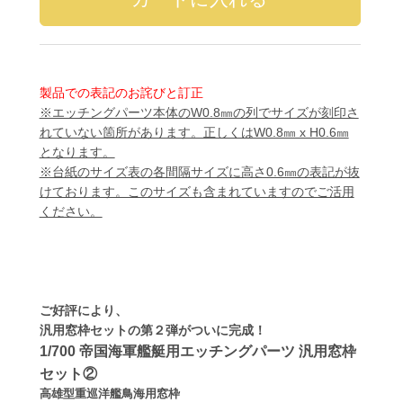
製品での表記のお詫びと訂正
※エッチングパーツ本体のW0.8㎜の列でサイズが刻印さ
れていない箇所があります。正しくはW0.8㎜ x H0.6㎜
となります。
※台紙のサイズ表の各間隔サイズに高さ0.6㎜の表記が抜
けております。このサイズも含まれていますのでご活用
ください。
ご好評により、
汎用窓枠セットの第２弾がついに完成！
1/700 帝国海軍艦艇用エッチングパーツ 汎用窓枠
セット②
高雄型重巡洋艦鳥海用窓枠