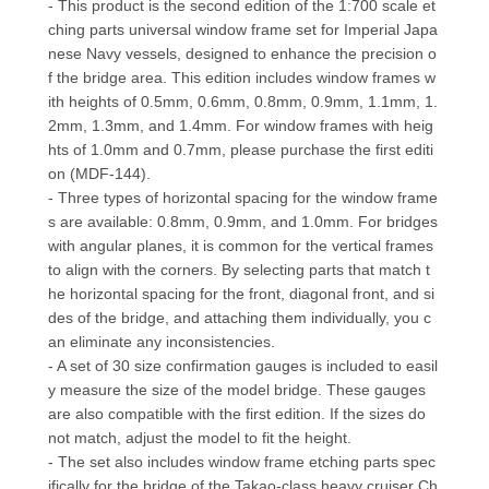
- This product is the second edition of the 1:700 scale et
ching parts universal window frame set for Imperial Japa
nese Navy vessels, designed to enhance the precision o
f the bridge area. This edition includes window frames w
ith heights of 0.5mm, 0.6mm, 0.8mm, 0.9mm, 1.1mm, 1.
2mm, 1.3mm, and 1.4mm. For window frames with heig
hts of 1.0mm and 0.7mm, please purchase the first editi
on (MDF-144).
- Three types of horizontal spacing for the window frame
s are available: 0.8mm, 0.9mm, and 1.0mm. For bridges
with angular planes, it is common for the vertical frames
to align with the corners. By selecting parts that match t
he horizontal spacing for the front, diagonal front, and si
des of the bridge, and attaching them individually, you c
an eliminate any inconsistencies.
- A set of 30 size confirmation gauges is included to easil
y measure the size of the model bridge. These gauges
are also compatible with the first edition. If the sizes do
not match, adjust the model to fit the height.
- The set also includes window frame etching parts spec
ifically for the bridge of the Takao-class heavy cruiser Ch