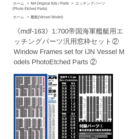
ホーム
>
MA Original Kits / Parts
>
エッチングパーツ
(Photo Etched Parts)
ホーム
>
艦船(Vessel Model)
《mdf-163》1:700帝国海軍艦艇用エ
ッチングパーツ汎用窓枠セット②
Window Frames set for IJN Vessel M
odels PhotoEtched Parts ②