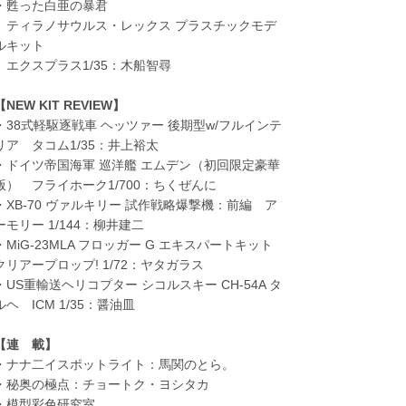
・甦った白亜の暴君
ティラノサウルス・レックス プラスチックモデ
ルキット
エクスプラス1/35：木船智尋
【NEW KIT REVIEW】
・38式軽駆逐戦車 ヘッツァー 後期型w/フルインテ
リア タコム1/35：井上裕太
・ドイツ帝国海軍 巡洋艦 エムデン（初回限定豪華
版） フライホーク1/700：ちくぜんに
・XB-70 ヴァルキリー 試作戦略爆撃機：前編 ア
ーモリー 1/144：柳井建二
・MiG-23MLA フロッガー G エキスパートキット
クリアープロップ! 1/72：ヤタガラス
・US重輸送ヘリコプター シコルスキー CH-54A タ
ルヘ ICM 1/35：醤油皿
【連 載】
・ナナ二イスポットライト：馬関のとら。
・秘奥の極点：チョートク・ヨシタカ
・模型彩色研究室