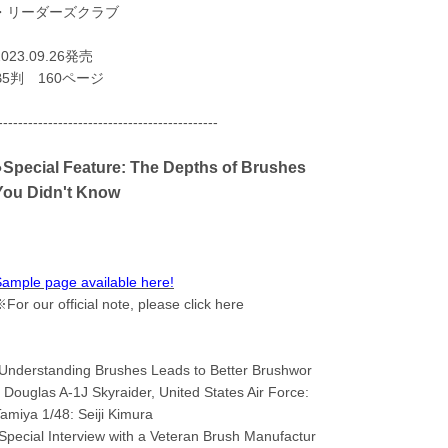
・リーダーズクラブ
2023.09.26発売
B5判 160ページ
--------------------------------------------
●Special Feature: The Depths of Brushes
You Didn't Know
ample page available here!
For our official note, please click here
Understanding Brushes Leads to Better Brushwor
 Douglas A-1J Skyraider, United States Air Force:
amiya 1/48: Seiji Kimura
Special Interview with a Veteran Brush Manufactur