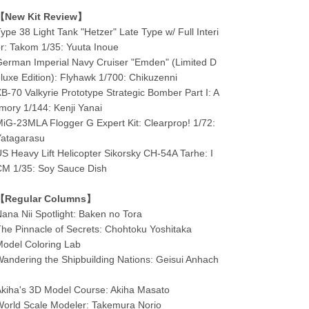
【New Kit Review】
ype 38 Light Tank "Hetzer" Late Type w/ Full Interi
r: Takom 1/35: Yuuta Inoue
erman Imperial Navy Cruiser "Emden" (Limited D
luxe Edition): Flyhawk 1/700: Chikuzenni
B-70 Valkyrie Prototype Strategic Bomber Part I: A
mory 1/144: Kenji Yanai
iG-23MLA Flogger G Expert Kit: Clearprop! 1/72:
Yatagarasu
S Heavy Lift Helicopter Sikorsky CH-54A Tarhe: I
M 1/35: Soy Sauce Dish
【Regular Columns】
ana Nii Spotlight: Baken no Tora
he Pinnacle of Secrets: Chohtoku Yoshitaka
odel Coloring Lab
andering the Shipbuilding Nations: Geisui Anhach
kiha's 3D Model Course: Akiha Masato
orld Scale Modeler: Takemura Norio