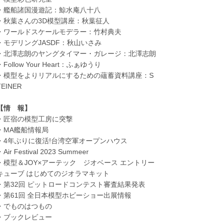
・艦船諸国漫遊記：鯨水庵八十八
・秋葉さんの3D模型講座：秋葉征人
・ワールドスケールモデラー：竹村典夫
・モデリングJASDF：秋山いさみ
・北澤志朗のヤングタイマー・ガレージ：北澤志朗
・Follow Your Heart：ふぁゆうり
・模型をよりリアルにするための蘊蓄資料講座：S
TEINER
【情 報】
・匠宿の模型工房に突撃
・MA艦船情報局
・4年ぶりに復活!台湾空軍オープンハウス
・Air Festival 2023 Summeer
・模型＆JOY×アーテック ジオベース エントリー
キューブ はじめてのジオラマキット
・第32回 ピットロードコンテスト審査結果発表
・第61回 全日本模型ホビーショー出展情報
・でものはつもの
・ブックレビュー