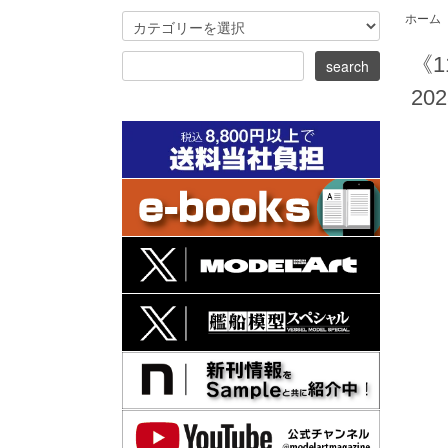
ホーム
《1
202