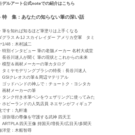
モデルアート公式noteでの紹介はこちら
● 特 集：あなたの知らない筆の深い話
・筆を知れば知るほど筆塗りは上手くなる
ダグラス A-1J スカイレイダー アメリカ空軍 タミ
ヤ1/48：木村誠二
・特別インタビュー 筆の老舗メーカー 名村大成堂
長谷川迷人が聞く 筆の現状とこれからの未来
・模型＆画材メーカーの筆カタログ
タミヤモデリングブラシの特長：長谷川迷人
GSIクレオスの筆＆周辺マテリアル
ゴッドハンドの神ふで：チョートク・ヨシタカ
画材メーカーの筆
・タンク付き水筆ペンをウェザリングに使ってみた
・ホビーランドの人気店員 ネエサンがフィギュア
化です：九軒逢
・須弥壇の尊像を守護する武神 四天王
ARTPLA 四天王像 持国天/増長天/広目天/多聞天
海洋堂：木船智尋