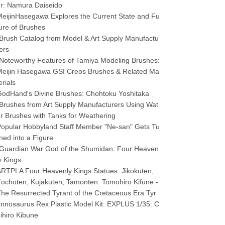
r: Namura Daiseido
eijinHasegawa Explores the Current State and Fu
ure of Brushes
Brush Catalog from Model & Art Supply Manufactu
ers
Noteworthy Features of Tamiya Modeling Brushes:
eijin Hasegawa GSI Creos Brushes & Related Ma
erials
odHand's Divine Brushes: Chohtoku Yoshitaka
Brushes from Art Supply Manufacturers Using Wat
r Brushes with Tanks for Weathering
opular Hobbyland Staff Member "Ne-san" Gets Tu
ned into a Figure
Guardian War God of the Shumidan: Four Heaven
y Kings
RTPLA Four Heavenly Kings Statues: Jikokuten,
ochoten, Kujakuten, Tamonten: Tomohiro Kifune -
he Resurrected Tyrant of the Cretaceous Era Tyr
nnosaurus Rex Plastic Model Kit: EXPLUS 1/35: C
ihiro Kibune