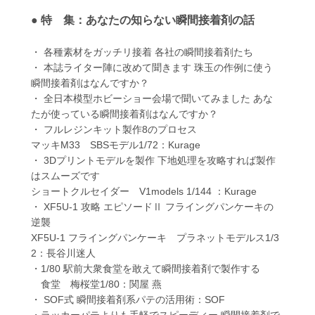
● 特 集：あなたの知らない瞬間接着剤の話
・ 各種素材をガッチリ接着 各社の瞬間接着剤たち
・ 本誌ライター陣に改めて聞きます 珠玉の作例に使う
瞬間接着剤はなんですか？
・ 全日本模型ホビーショー会場で聞いてみました あな
たが使っている瞬間接着剤はなんですか？
・ フルレジンキット製作8のプロセス
マッキM33 SBSモデル1/72：Kurage
・ 3Dプリントモデルを製作 下地処理を攻略すれば製作
はスムーズです
ショートクルセイダー V1models 1/144 ：Kurage
・ XF5U-1 攻略 エピソードⅡ フライングパンケーキの
逆襲
XF5U-1 フライングパンケーキ プラネットモデルス1/3
2：長谷川迷人
・1/80 駅前大衆食堂を敢えて瞬間接着剤で製作する
食堂 梅桜堂1/80：関屋 燕
・ SOF式 瞬間接着剤系パテの活用術：SOF