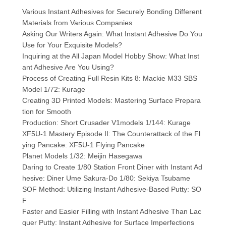
Various Instant Adhesives for Securely Bonding Different
Materials from Various Companies
Asking Our Writers Again: What Instant Adhesive Do You
Use for Your Exquisite Models?
Inquiring at the All Japan Model Hobby Show: What Inst
ant Adhesive Are You Using?
Process of Creating Full Resin Kits 8: Mackie M33 SBS
Model 1/72: Kurage
Creating 3D Printed Models: Mastering Surface Prepara
tion for Smooth
Production: Short Crusader V1models 1/144: Kurage
XF5U-1 Mastery Episode II: The Counterattack of the Fl
ying Pancake: XF5U-1 Flying Pancake
Planet Models 1/32: Meijin Hasegawa
Daring to Create 1/80 Station Front Diner with Instant Ad
hesive: Diner Ume Sakura-Do 1/80: Sekiya Tsubame
SOF Method: Utilizing Instant Adhesive-Based Putty: SO
F
Faster and Easier Filling with Instant Adhesive Than Lac
quer Putty: Instant Adhesive for Surface Imperfections