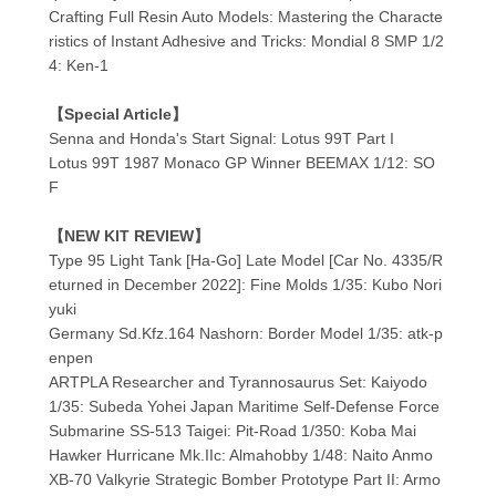
Crafting Full Resin Auto Models: Mastering the Characte
ristics of Instant Adhesive and Tricks: Mondial 8 SMP 1/2
4: Ken-1
【Special Article】
Senna and Honda's Start Signal: Lotus 99T Part I
Lotus 99T 1987 Monaco GP Winner BEEMAX 1/12: SO
F
【NEW KIT REVIEW】
Type 95 Light Tank [Ha-Go] Late Model [Car No. 4335/R
eturned in December 2022]: Fine Molds 1/35: Kubo Nori
yuki
Germany Sd.Kfz.164 Nashorn: Border Model 1/35: atk-p
enpen
ARTPLA Researcher and Tyrannosaurus Set: Kaiyodo
1/35: Subeda Yohei Japan Maritime Self-Defense Force
Submarine SS-513 Taigei: Pit-Road 1/350: Koba Mai
Hawker Hurricane Mk.IIc: Almahobby 1/48: Naito Anmo
XB-70 Valkyrie Strategic Bomber Prototype Part II: Armo