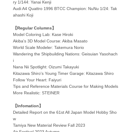
ry 1/144: Yanai Kenji
Audi A4 Quattro 1996 BTCC Champion: NuNu 1/24: Tak
ahashi Koji
【Regular Columns】
Model Coloring Lab: Kase Hiroki
Akiba's 3D Model Course: Akiba Masato
World Scale Modeler: Takemura Norio
Wandering the Shipbuilding Nations: Geisuian Yasohach
i
Nana Nii Spotlight: Oizumi Takayuki
Kitazawa Shiro's Young Timer Garage: Kitazawa Shiro
Follow Your Heart: Faiyuri
Tips and Reference Materials Course for Making Models
More Realistic: STEINER
【Infomation】
Detailed Report on the 61st All Japan Model Hobby Sho
w
Tamiya New Material Review Fall 2023
Air Festival 2023 Autumn