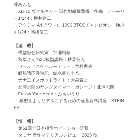
藤あんも
・XB-70 ヴァルキリー 試作戦略爆撃機：後編 アーモリ
ー1/144：柳井建二
・アウディ A4 クワトロ 1996 BTCCチャンピオン NuN
u 1/24：髙橋浩二
【連 載】
・模型彩色研究室：加瀬裕基
・秋葉さんの3D模型講座：秋葉征人
・ワールドスケールモデラー：竹村典夫
・艦船諸国漫遊記：鯨水庵八十八
・ナナ二イスポットライト：大泉貴之
・北澤志朗のヤングタイマー・ガレージ：北澤志朗
・Follow Your Heart：ふぁゆうり
・ 模型をよりリアルにするための蘊蓄資料講座：STEIN
ER
【情 報】
・第61回全日本模型ホビーショー詳報
・タミヤ 新作マテリアルレビュー 2023 秋