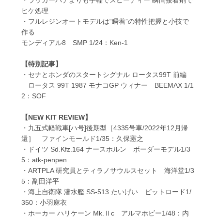
・ラッカーパテよりも手軽でスピーディー 瞬間接着剤で
ヒケ処理
・フルレジンオートモデルは“瞬着”の特性把握と小技で
作る
モンディアル8 SMP 1/24：Ken-1
【特別記事】
・セナとホンダのスタートシグナル ロータス99T 前編
ロータス 99T 1987 モナコGP ウィナー BEEMAX 1/1
2：SOF
【NEW KIT REVIEW】
・九五式軽戦車[ハ号]後期型［4335号車/2022年12月帰
還］ ファインモールド1/35：久保憲之
・ドイツ Sd.Kfz.164 ナースホルン ボーダーモデル1/3
5：atk-penpen
・ARTPLA 研究員とティラノサウルスセット 海洋堂1/3
5：副田洋平
・海上自衛隊 潜水艦 SS-513 たいげい ピットロード1/
350：小羽麻衣
・ホーカー ハリケーン Mk.Ⅱc アルマホビー1/48：内