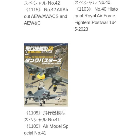
スペシャル No.40
スペシャル No.42
《1103》 No.40 Histo
《1115》 No.42 All Ab
ry of Royal Air Force
out AEW/AWACS and
Fighters Postwar 194
AEW&C
5-2023
《1109》飛行機模型
スペシャル No.41
《1109》Air Model Sp
ecial No.41