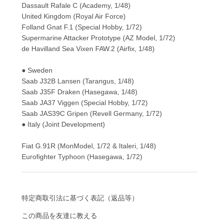
Dassault Rafale C (Academy, 1/48)
United Kingdom (Royal Air Force)
Folland Gnat F.1 (Special Hobby, 1/72)
Supermarine Attacker Prototype (AZ Model, 1/72)
de Havilland Sea Vixen FAW.2 (Airfix, 1/48)
● Sweden
Saab J32B Lansen (Tarangus, 1/48)
Saab J35F Draken (Hasegawa, 1/48)
Saab JA37 Viggen (Special Hobby, 1/72)
Saab JAS39C Gripen (Revell Germany, 1/72)
● Italy (Joint Development)
Fiat G.91R (MonModel, 1/72 & Italeri, 1/48)
Eurofighter Typhoon (Hasegawa, 1/72)
特定商取引法に基づく表記（返品等）
この商品を友達に教える