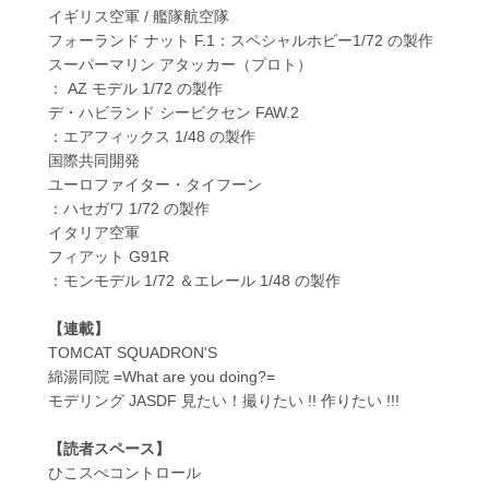
イギリス空軍 / 艦隊航空隊
フォーランド ナット F.1：スペシャルホビー1/72 の製作
スーパーマリン アタッカー（プロト）
： AZ モデル 1/72 の製作
デ・ハビランド シービクセン FAW.2
：エアフィックス 1/48 の製作
国際共同開発
ユーロファイター・タイフーン
：ハセガワ 1/72 の製作
イタリア空軍
フィアット G91R
：モンモデル 1/72 ＆エレール 1/48 の製作
【連載】
TOMCAT SQUADRON'S
綿湯同院 =What are you doing?=
モデリング JASDF 見たい！撮りたい !! 作りたい !!!
【読者スペース】
ひこスぺコントロール