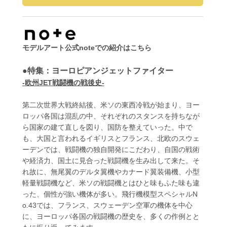
モデルアート公式noteでの紹介はこちら
●特集：ヨーロピアンジェットファイター
-欧州JET戦闘機の戦後史-
第二次世界大戦終結後、米ソの東西冷戦が始まり、ヨー
ロッパ各国は混乱の中、それぞれのスタンスを持ちなが
ら国家の建て直しを図り、国防を整えていった。中で
も、大国と言われるイギリスとフランス、北欧のスウェ
ーデンでは、戦闘機の独自開発にこだわり、自国の戦術
や経済力、国土に見合った戦闘機を生み出して来た。そ
れ故に、無尾翼のデルタ翼機やカナード翼装備機、小型
軽量戦闘機など、米ソの戦闘機とはひと味もふた味も違
った、個性が強い機体が多い。飛行機模型スペシャルN
o.43では、フランス、スウェーデン空軍の機体を中心
に、ヨーロッパ各国の戦闘機の歴史を、多くの作例とと