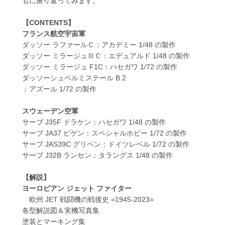
もに振り返ってみます。
【CONTENTS】
フランス航空宇宙軍
ダッソー ラファールＣ：アカデミー 1/48 の製作
ダッソー ミラージュⅢＣ：エデュアルド 1/48 の製作
ダッソー ミラージュ F1C：ハセガワ 1/72 の製作
ダッソーシュペルミステール B.2
：アズール 1/72 の製作
スウェーデン空軍
サーブ J35F ドラケン：ハセガワ 1/48 の製作
サーブ JA37 ビゲン：スペシャルホビー 1/72 の製作
サーブ JAS39C グリペン：ドイツレベル 1/72 の製作
サーブ J32B ランセン：タラングス 1/48 の製作
【解説】
ヨーロピアン ジェット ファイター
欧州 JET 戦闘機の戦後史 =1945-2023=
各型解説図＆実機写真集
塗装とマーキング集