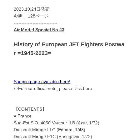
2023.10.24日発売
A4判 128ページ
----------------------------
Air Model Special No.43
History of European JET Fighters Postwa
r =1945-2023=
Sample page available here!
※For our official note, please click here
【CONTENTS】
● France
Sud-Est S.O. 4050 Vautour II B (Azur, 1/72)
Dassault Mirage III C (Eduard, 1/48)
Dassault Mirage F1C (Hasegawa, 1/72)