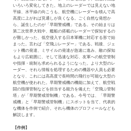
いろいろ変化してきた。地上のレーダーでは見えない地
平線、水平線の向こうも、航空機にレーダーを積んで高
高度に上がれば見通しが良くなる。ごく自然な発想か
ら、誕生したのが「早期警戒機」である。その始まりは
第二次世界大戦中、艦船の搭載のレーダーで探知するの
が難しかった、低空侵入する日本軍機に対応する形で始
まった。言わば「空飛ぶレーダー」である。戦後、ジェ
ット機の発達、ミサイルの発達が急速に進み、敵の探知
もより広範囲に、そして迅速な対応、友軍への航空管制
や指揮・統制も求められるようになった。より大型のレ
ーダー、それら情報を処理するための機器や人員も必要
となり、これには高高度で長時間の飛行が可能な大型の
航空機が使われた。早期警戒機の機能に加えて、航空戦
闘の指揮管制などを担当する能力を備えた「空飛ぶ管制
塔」が「早期警戒管制機」である。今号では、「早期警
戒機」と「早期警戒管制機」にスポットを当て、代表的
な機体を作例で紹介。それら機体のプロフィールなども
解説します。
【作例】