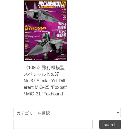
《1085》飛行機模型
スペシャル No.37
No.37 Similar Yet Diff
erent MiG-25 “Foxbat”
/ MiG-31 “Foxhound”