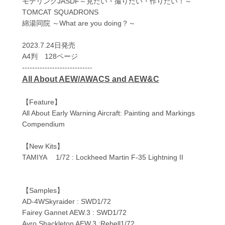
モデリングJASDF～見たい・撮りたい・作りたい！～
TOMCAT SQUADRONS
綿湯同院 ～What are you doing？～
2023.7.24日発売
A4判 128ページ
----------------------------
All About AEW/AWACS and AEW&C
【Feature】
All About Early Warning Aircraft: Painting and Markings
Compendium
【New Kits】
TAMIYA 1/72 : Lockheed Martin F-35 Lightning II
【Samples】
AD-4WSkyraider : SWD1/72
Fairey Gannet AEW.3 : SWD1/72
Avro Shackleton AEW.3 :Rebell1/72