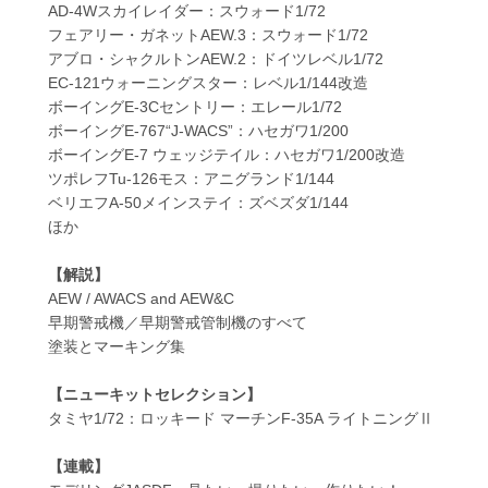
AD-4Wスカイレイダー：スウォード1/72
フェアリー・ガネットAEW.3：スウォード1/72
アブロ・シャクルトンAEW.2：ドイツレベル1/72
EC-121ウォーニングスター：レベル1/144改造
ボーイングE-3Cセントリー：エレール1/72
ボーイングE-767“J-WACS”：ハセガワ1/200
ボーイングE-7 ウェッジテイル：ハセガワ1/200改造
ツポレフTu-126モス：アニグランド1/144
ベリエフA-50メインステイ：ズベズダ1/144
ほか
【解説】
AEW / AWACS and AEW&C
早期警戒機／早期警戒管制機のすべて
塗装とマーキング集
【ニューキットセレクション】
タミヤ1/72：ロッキード マーチンF-35A ライトニングⅡ
【連載】