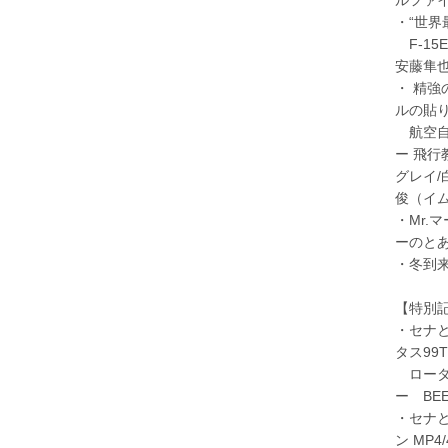
・“世
F-15
安藤隼
・ 精
ルの貼
航空自衛
ー 飛行
グレイ/
俊（イ
・Mr.
ーのと
・冬到来
【特別
・セナ
タス99T
ロータス
ー BEE
・セナ
ン MP4