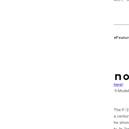
----------
●Featur
here!
※Model A
The F-15
a centur
he stron
ty. In Ja