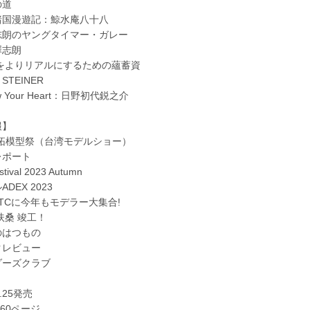
の道
諸国漫遊記：鯨水庵八十八
志朗のヤングタイマー・ガレー
澤志朗
型をよりリアルにするための蘊蓄資
TEINER
ow Your Heart：日野初代鋭之介
報】
開拓模型祭（台湾モデルショー）
レポート
stival 2023 Autumn
DEX 2023
TCに今年もモデラー大集合!
 扶桑 竣工！
のはつもの
クレビュー
ダーズクラブ
1.25発売
160ページ