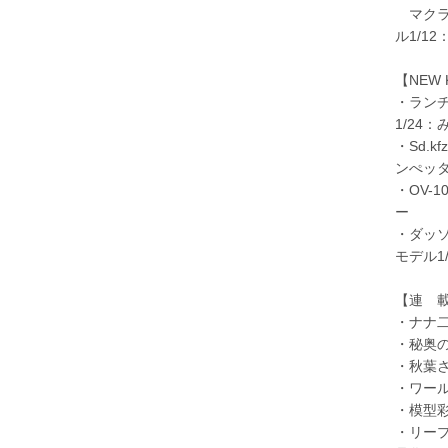
マクラー
ル1/12：
【NEW 
・ランチ
1/24：
・Sd.k
ンぺッタ
・OV-1
ー
・ダッソ
モデル1
【連 
・ナナ
・秘奥
・秋葉
・ワー
・模型
・リー