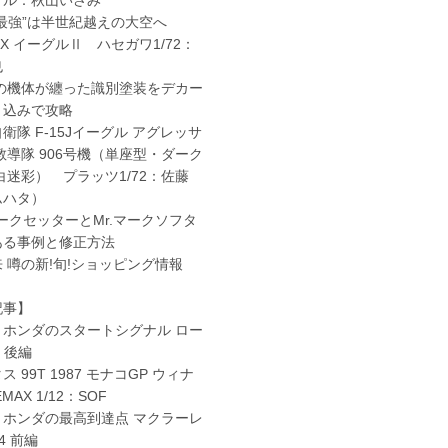
界最強”は半世紀越えの大空へ
EX イーグルⅡ ハセガワ1/72：
也
強の機体が纏った識別塗装をデカー
り込みで攻略
隊 F-15Jイーグル アグレッサ
教導隊 906号機（単座型・ダーク
白迷彩） プラッツ1/72：佐藤
ムハタ）
マークセッターとMr.マークソフタ
ある事例と修正方法
 噂の新!旬!ショッピング情報
記事】
とホンダのスタートシグナル ロー
 後編
 99T 1987 モナコGP ウィナ
MAX 1/12：SOF
とホンダの最高到達点 マクラーレ
/4 前編