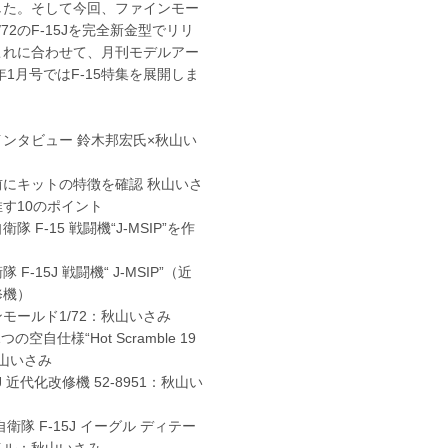
した。そして今回、ファインモー
/72のF-15Jを完全新金型でリリ
これに合わせて、月刊モデルアー
4年1月号ではF-15特集を展開しま
ンタビュー 鈴木邦宏氏×秋山い
前にキットの特徴を確認 秋山いさ
す10のポイント
隊 F-15 戦闘機“J-MSIP”を作
 F-15J 戦闘機“ J-MSIP”（近
修機）
モールド1/72：秋山いさみ
つの空自仕様“Hot Scramble 19
秋山いさみ
5J 近代化改修機 52-8951：秋山い
自衛隊 F-15J イーグル ディテー
イル：秋山いさみ