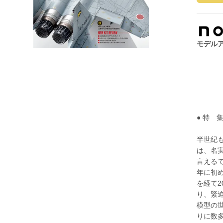
モデルア
● 特 集
半世紀も
は、名
言えるで
年に初
を経て2
り、緊
模型の
りに数