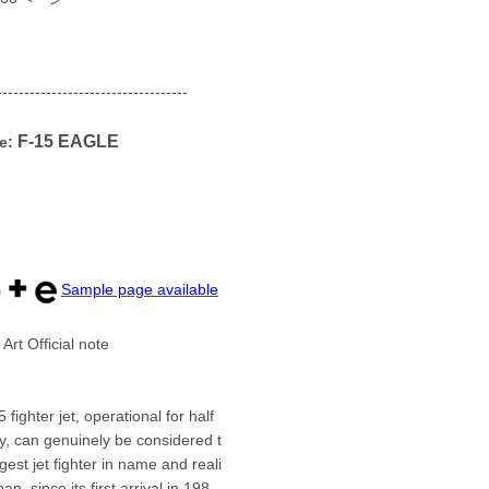
-----------------------------------
F-15 EAGLE
e:
Sample page available
rt Official note
 fighter jet, operational for half
y, can genuinely be considered t
gest jet fighter in name and reali
pan, since its first arrival in 198