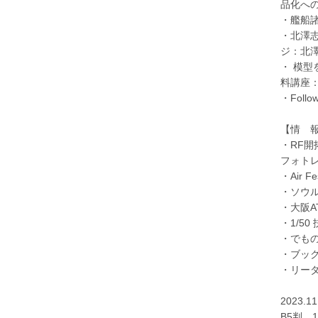
品化へ
・艦船
・北澤
ジ：北
・ 模
料講座：S
・Foll
【情 
・RF
フォト
・Air Fe
・ソウルA
・大阪A
・1/50
・でも
・ブッ
・リー
2023.1
B5判 