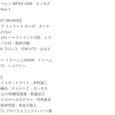
レン MP4/4 1988 モンモデ
Ken-1
KIT REVIEW】
ア ストラトス ターボ タミヤ
みのるω
fz.251 ハーフトラック D型 トラ
ー1/16：尾林大輔
0A ブロンコ ICM 1/72：はるさ
ー ミラージュ2000N ドリーム
/72：ショウケン
載】
二イスポットライト：木村誠二
の極点：チョートク・ヨシタカ
さんの3D模型講座：秋葉征人
ルドスケールモデラー：竹村典夫
彩色研究室：長谷川迷人
プロ プロペラエフェクトパーツ製