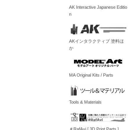
AK Interactive Japanese Editio
n
AKインタラクティブ 塗料ほ
か
MA Original Kits / Parts
Tools & Materials
＃RafAvi.[ 3D Print Parts ]