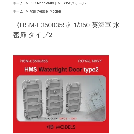
ホーム
>
[ 3D Print Parts ]
>
1/350スケール
ホーム
>
艦船(Vessel Model)
《HSM-E350035S》1/350 英海軍 水
密扉 タイプ2