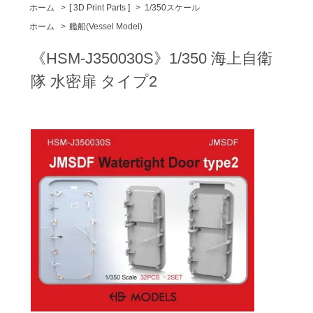
ホーム
>
[ 3D Print Parts ]
>
1/350スケール
ホーム
>
艦船(Vessel Model)
《HSM-J350030S》1/350 海上自衛
隊 水密扉 タイプ2