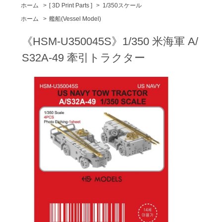
ホーム
>
[ 3D Print Parts ]
>
1/350スケール
ホーム
>
艦船(Vessel Model)
《HSM-U350045S》1/350 米海軍 A/
S32A-49 牽引トラクター