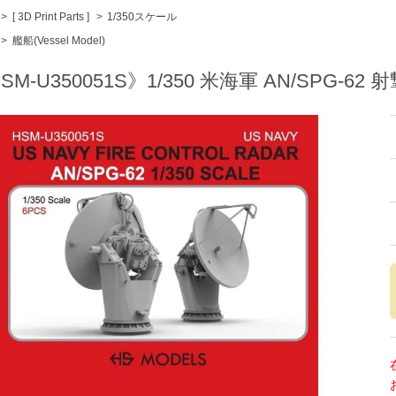
>
[ 3D Print Parts ]
>
1/350スケール
>
艦船(Vessel Model)
SM-U350051S》1/350 米海軍 AN/SPG-6