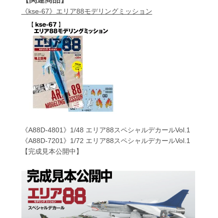
《kse-67》エリア88モデリングミッション
《A88D-4801》1/48 エリア88スペシャルデカールVol.1
《A88D-7201》1/72 エリア88スペシャルデカールVol.1
【完成見本公開中】