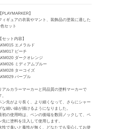
【PLAYMARKER】
フィギュアの衣装やマント、装飾品の塗装に適した
6色セット
【セット内容】
AKM015 エメラルド
AKM017 ピーチ
AKM020 ダークオレンジ
AKM026 ミディアムブルー
AKM028 ターコイズ
AKM029 パープル
リアルカラーマーカーと同品質の塗料マーカーで
す。
ペン先がより長く、より細くなって、さらにシャー
プな細い線が描けるようになりました。
最初の使用時は、ペンの後端を数回ノックして、ペ
ン先に塗料を注入して使用します。
水性で臭いと毒性が無く、どなたでも安心してお使