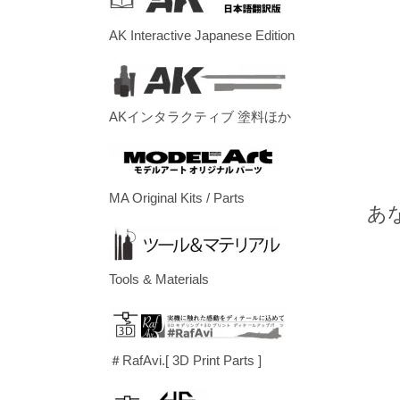
AK Interactive Japanese Edition
AKインタラクティブ 塗料ほか
MA Original Kits / Parts
あ
Tools & Materials
＃RafAvi.[ 3D Print Parts ]