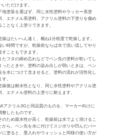
いいただけます。
下地塗装を選ばず、同じ水性塗料やラッカー系塗
料、エナメル系塗料、アクリル塗料の下塗りを傷め
ることなく上塗りできます。
乾燥はたいへん速く、概ね1分程度で乾燥します。
短い時間ですが、乾燥前ならば水で洗い流してやり
直すこともできます。
またフタの締め忘れなどでペン先の塗料が乾いてし
まったときや、塗料の染み出しが弱いときは、ペン
先を水につけて含ませると、塗料の流れが活性化し
ます。
乾燥後は耐水性となり、同じ水性塗料やアクリル塗
料、エナメル塗料の上塗りに耐えます。
AKアクリル3Gと同品質のものを、マーカー向けに
調整したものです。
そのため親水性が高く、乾燥前は水でよく溶けるこ
とから、ペン先を水に付けてスジボリや凹んだパー
ツに塗ると、墨入れやウォッシュと同様の使い方が