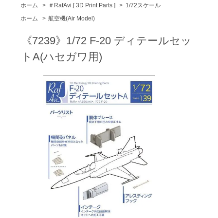
ホーム
>
＃RafAvi.[ 3D Print Parts ]
>
1/72スケール
ホーム
>
航空機(Air Model)
《7239》1/72 F-20 ディテールセッ
トA(ハセガワ用)