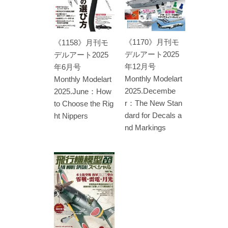
《1170》月刊モ
《1158》月刊モ
デルアート2025
デルアート2025
年12月号
年6月号
Monthly Modelart
Monthly Modelart
2025.Decembe
2025.June：How
r：The New Stan
to Choose the Rig
dard for Decals a
ht Nippers
nd Markings