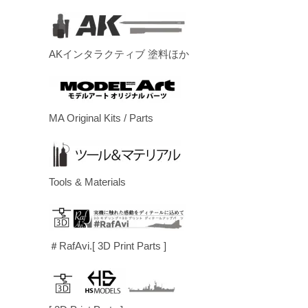
AKインタラクティブ 塗料ほか
MA Original Kits / Parts
Tools & Materials
＃RafAvi.[ 3D Print Parts ]