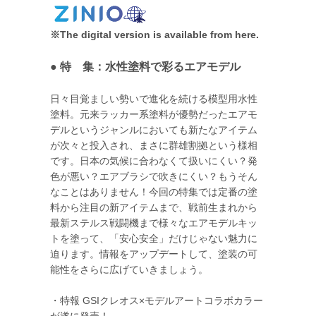
※The digital version is available from here.
● 特 集：水性塗料で彩るエアモデル
日々目覚ましい勢いで進化を続ける模型用水性
塗料。元来ラッカー系塗料が優勢だったエアモ
デルというジャンルにおいても新たなアイテム
が次々と投入され、まさに群雄割拠という様相
です。日本の気候に合わなくて扱いにくい？発
色が悪い？エアブラシで吹きにくい？もうそん
なことはありません！今回の特集では定番の塗
料から注目の新アイテムまで、戦前生まれから
最新ステルス戦闘機まで様々なエアモデルキッ
トを塗って、「安心安全」だけじゃない魅力に
迫ります。情報をアップデートして、塗装の可
能性をさらに広げていきましょう。
・特報 GSIクレオス×モデルアートコラボカラー