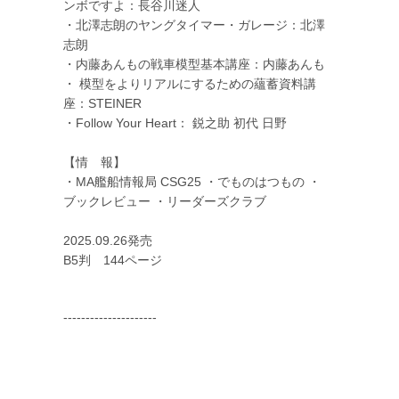
ンボですよ：長谷川迷人
・北澤志朗のヤングタイマー・ガレージ：北澤
志朗
・内藤あんもの戦車模型基本講座：内藤あんも
・ 模型をよりリアルにするための蘊蓄資料講
座：STEINER
・Follow Your Heart： 鋭之助 初代 日野
【情 報】
・MA艦船情報局 CSG25 ・でものはつもの ・
ブックレビュー ・リーダーズクラブ
2025.09.26発売
B5判 144ページ
---------------------