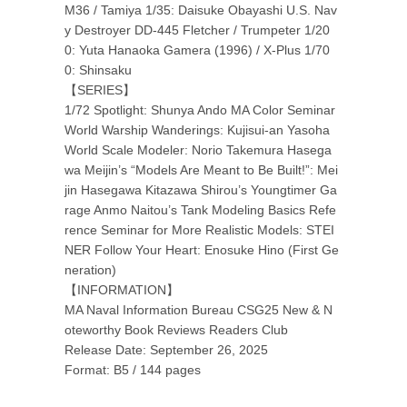
M36 / Tamiya 1/35: Daisuke Obayashi U.S. Nav
y Destroyer DD-445 Fletcher / Trumpeter 1/20
0: Yuta Hanaoka Gamera (1996) / X-Plus 1/70
0: Shinsaku
【SERIES】
1/72 Spotlight: Shunya Ando MA Color Seminar
World Warship Wanderings: Kujisui-an Yasoha
World Scale Modeler: Norio Takemura Hasega
wa Meijin’s “Models Are Meant to Be Built!”: Mei
jin Hasegawa Kitazawa Shirou’s Youngtimer Ga
rage Anmo Naitou’s Tank Modeling Basics Refe
rence Seminar for More Realistic Models: STEI
NER Follow Your Heart: Enosuke Hino (First Ge
neration)
【INFORMATION】
MA Naval Information Bureau CSG25 New & N
oteworthy Book Reviews Readers Club
Release Date: September 26, 2025
Format: B5 / 144 pages