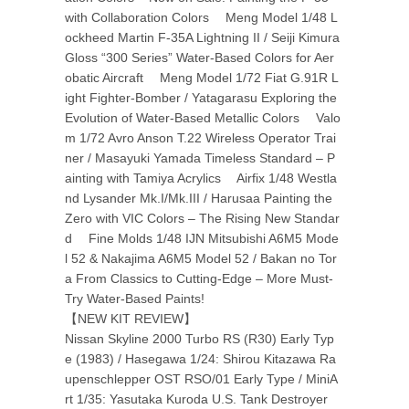
with Collaboration Colors Meng Model 1/48 L
ockheed Martin F-35A Lightning II / Seiji Kimura
Gloss “300 Series” Water-Based Colors for Aer
obatic Aircraft Meng Model 1/72 Fiat G.91R L
ight Fighter-Bomber / Yatagarasu Exploring the
Evolution of Water-Based Metallic Colors Valo
m 1/72 Avro Anson T.22 Wireless Operator Trai
ner / Masayuki Yamada Timeless Standard – P
ainting with Tamiya Acrylics Airfix 1/48 Westla
nd Lysander Mk.I/Mk.III / Harusaa Painting the
Zero with VIC Colors – The Rising New Standar
d Fine Molds 1/48 IJN Mitsubishi A6M5 Mode
l 52 & Nakajima A6M5 Model 52 / Bakan no Tor
a From Classics to Cutting-Edge – More Must-
Try Water-Based Paints!
【NEW KIT REVIEW】
Nissan Skyline 2000 Turbo RS (R30) Early Typ
e (1983) / Hasegawa 1/24: Shirou Kitazawa Ra
upenschlepper OST RSO/01 Early Type / MiniA
rt 1/35: Yasutaka Kuroda U.S. Tank Destroyer