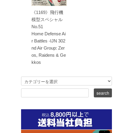
《1169》飛行機
模型スペシャル
No.51
Home Defense Ai
r Battles -IJN 302
nd Air Group: Zer
os, Raidens & Ge
kkos