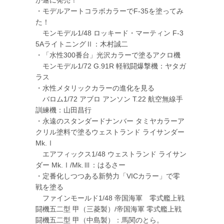
が遂に発売！
・モデルアートコラボカラーでF-35を塗ってみ
た！
モンモデル1/48 ロッキード・マーティン F-3
5AライトニングⅡ：木村誠二
・「水性300番台」光沢カラーで塗るアクロ機
モンモデル1/72 G.91R 軽戦闘爆撃機：ヤタガ
ラス
・水性メタリックカラーの進化を見る
バロム1/72 アブロ アンソン T.22 航空無線手
訓練機：山田昌行
・永遠のスタンダードナンバー タミヤカラーア
クリル塗料で塗るウェストランド ライサンダー
Mk.Ⅰ
エアフィックス1/48 ウェストランド ライサン
ダー Mk.Ⅰ/Mk.Ⅲ：はるさー
・定番化しつつある新勢力「VICカラー」で零
戦を塗る
ファインモールド1/48 帝国海軍 零式艦上戦
闘機五二型 甲（三菱製）/帝国海軍 零式艦上戦
闘機五二型 甲（中島製）：馬関のとら。