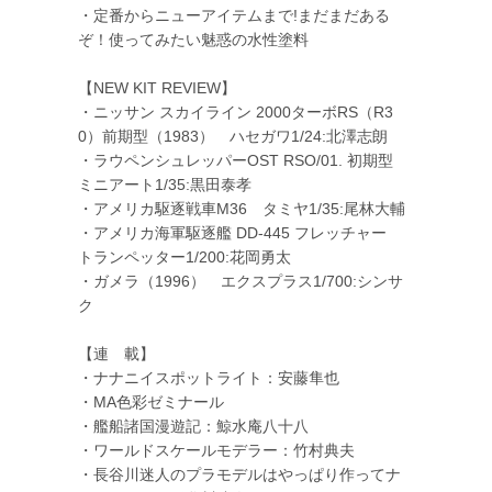
・定番からニューアイテムまで!まだまだある
ぞ！使ってみたい魅惑の水性塗料
【NEW KIT REVIEW】
・ニッサン スカイライン 2000ターボRS（R3
0）前期型（1983） ハセガワ1/24:北澤志朗
・ラウペンシュレッパーOST RSO/01. 初期型
ミニアート1/35:黒田泰孝
・アメリカ駆逐戦車M36 タミヤ1/35:尾林大輔
・アメリカ海軍駆逐艦 DD-445 フレッチャー
トランペッター1/200:花岡勇太
・ガメラ（1996） エクスプラス1/700:シンサ
ク
【連 載】
・ナナニイスポットライト：安藤隼也
・MA色彩ゼミナール
・艦船諸国漫遊記：鯨水庵八十八
・ワールドスケールモデラー：竹村典夫
・長谷川迷人のプラモデルはやっぱり作ってナ