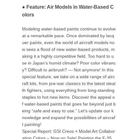
● Feature: Air Models in Water-Based C
olors
Modeling water-based paints continue to evolve
at a remarkable pace. Once dominated by lacq
uer paints, even the world of aircraft models no
w sees a flood of new water-based products, m
aking it a highly competitive field. Too hard to u
se in Japan’s humid climate? Poor color vibranc
y? Difficult to airbrush? — Not anymore! In this
special feature, we take on a wide range of airc
raft kits, from pre-war classics to the latest steal
th fighters, using everything from long-standing
staples to hot new items. Discover the appeal o
f water-based paints that goes far beyond just b
eing “safe and easy to use.” Let’s update our k
nowledge and expand the possibilities of aircraf
t painting!
Special Report: GSI Creos × Model Art Collabor
ation Colors – Now on Sale! Painting the F-35