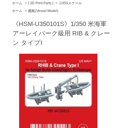
ホーム
>
[ 3D Print Parts ]
>
1/350スケール
ホーム
>
艦船(Vessel Model)
《HSM-U350101S》1/350 米海軍
アーレイバーク級用 RIB & クレー
ン タイプI