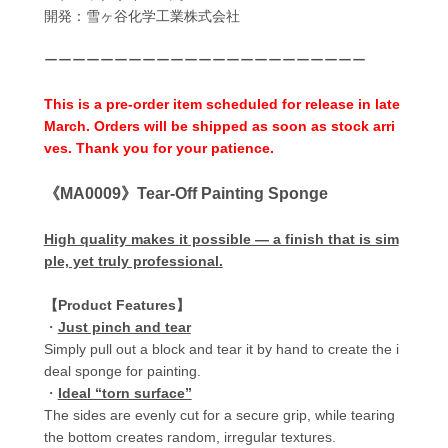
開発：雪ヶ谷化学工業株式会社
ーーーーーーーーーーーーーーーーーーーーーーー
This is a pre-order item scheduled for release in late
March. Orders will be shipped as soon as stock arri
ves. Thank you for your patience.
《MA0009》Tear-Off Painting Sponge
High quality makes it possible — a finish that is sim
ple, yet truly professional.
【Product Features】
・
Just pinch and tear
Simply pull out a block and tear it by hand to create the i
deal sponge for painting.
・
Ideal “torn surface”
The sides are evenly cut for a secure grip, while tearing
the bottom creates random, irregular textures.