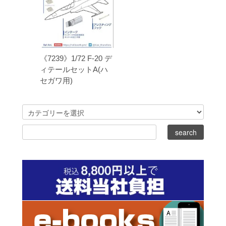
《7239》1/72 F-20 デ
ィテールセットA(ハ
セガワ用)