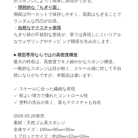
がスポンジによって簡単に表現ができる。
・
理想的な「ちぎり面」
側面は均一カットで保持しやすく、底面はちぎることで
ランダムな凹凸が出現。
・
自然なテクスチャ表現
ちぎり跡の不規則な形状が、筆では再現しにくいリアル
なウェザリングやチッピ ング模様を生み出します。
■
模型専用ならではの高密度構造
最大の特長は、高密度でキメ細やかなスポンジ構造。
一般的なスポンジは目が粗く、スケール感に対して不自
然になりがちですが、本製品は違います。
✓ スケールに合った繊細な表現
✓ 程よい弾力で優れたコントロール性
✓ 塗料の含みが良く、面もテクスチャも自在
2026.03.26発売
素材：天然ゴム系スポンジ
全体サイズ：100㎜×85㎜×30㎜
１ブロックサイズ：約28㎜×22㎜×24㎜