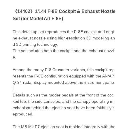
《14402》1/144 F-8E Cockpit & Exhaust Nozzle
Set (for Model Art F-8E)
This detail-up set reproduces the F-8E cockpit and engi
ne exhaust nozzle using high-resolution 3D modeling an
d 3D printing technology.
The set includes both the cockpit and the exhaust nozzl
e.
Among the many F-8 Crusader variants, this cockpit rep
resents the F-8E configuration equipped with the AN/AP
Q-94 radar display mounted above the instrument pane
l.
Details such as the rudder pedals at the front of the coc
kpit tub, the side consoles, and the canopy operating m
echanism behind the ejection seat have been faithfully r
eproduced.
The MB Mk.F7 ejection seat is molded integrally with the