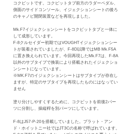
コクピットです。コクピットタブ前方のラダーペダル、
側面のサイドコンソール、イジェクションシートの後ろ
のキャノピ開閉装置などを再現しました。
Mk.F7イジェクションシートをコクピットタブと一体に
して成形しています。
F-8クルセイダー初期ではVOUGHTイジェクションシー
トが装着されていましたが、F-8D以降ではMB Mk.F5A
に置き換えられています。今回再現したMk.F7は、F-8A
以外のサブタイプで換装により搭載されたイジェクショ
ンシートになっています。
※MK.F7のイジェクションシートはサブタイプが存在し
ますが、特定のサブタイプを再現したものにはなってい
ません
塗り分けしやすくするために、コクピットを前後2パー
ツに分割し、操縦桿を別パーツにしています。
F-8はJ57-P-20を搭載していました。プラット・アン
ド・ホイットニー社ではJT3Cの名称で呼ばれています。