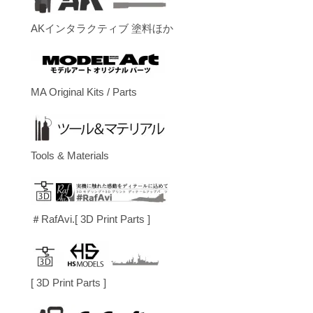
AKインタラクティブ 塗料ほか
MA Original Kits / Parts
Tools & Materials
＃RafAvi.[ 3D Print Parts ]
[ 3D Print Parts ]