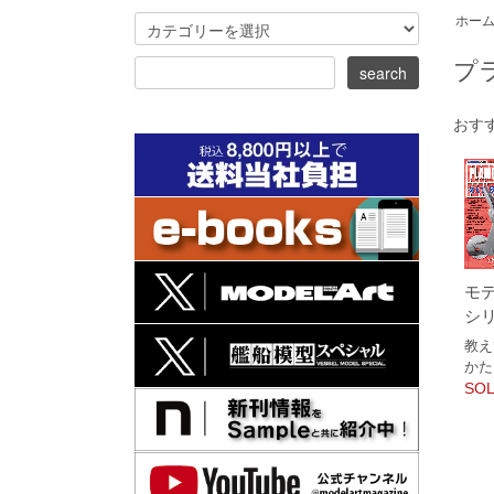
ホー
プ
おす
モ
シリ
教え
かた
SOL