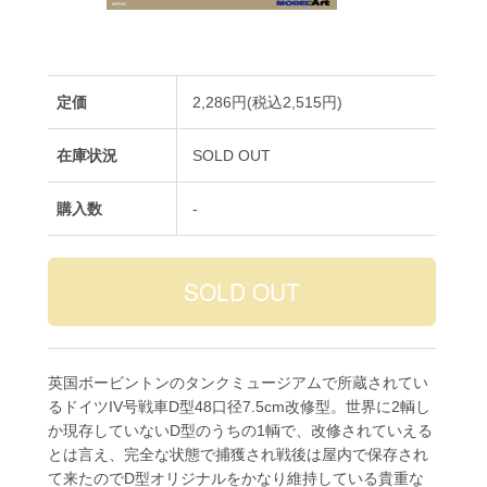
定価
2,286円(税込2,515円)
在庫状況
SOLD OUT
購入数
-
英国ボービントンのタンクミュージアムで所蔵されてい
るドイツIV号戦車D型48口径7.5cm改修型。世界に2輌し
か現存していないD型のうちの1輌で、改修されていえる
とは言え、完全な状態で捕獲され戦後は屋内で保存され
て来たのでD型オリジナルをかなり維持している貴重な