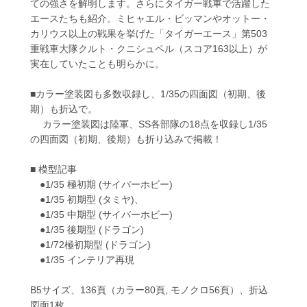
ての強さを解明します。さらにタイガー戦車で活躍した
エースたちも紹介。ミヒャエル・ビッマンやオットー・
カリウス以上の戦果を挙げた「タイガーエース」第503
重戦車大隊クルト・クニシュペル（スコア163以上）が
実在していたことも明らかに。
■カラー塗装図も多数収録し、1/35の四面図（初期、後
期）も折込で。
カラー塗装図は陸軍、SS各部隊の18点を収録し1/35
の四面図（初期、後期）も折り込みで掲載！
■ 模型記事
●1/35 極初期 (サイバーホビー)
●1/35 初期型 (タミヤ)、
●1/35 中期型 (サイバーホビー)
●1/35 後期型 (ドラゴン)
●1/72極初期型 (ドラゴン)
●1/35 インテリア再現
B5サイズ、136頁（カラー80頁, モノクロ56頁）、折込
図面1枚