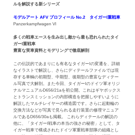
ルを解説する新シリーズ
モデルアート AFV プロフィール No.2 タイガーI重戦車
Panzerkampfwagen VI
多くの戦車エースを生み出し敵から最も恐れられたタイ
ガーI重戦車
豊富な実車資料とモデリングで徹底解剖
この伝説的であまりにも有名なタイガーIの変遷を、詳細
なイラストで解説し、さらにディテールファイルでは現
存する車輌の初期型、中期型、後期型の豊富なディテー
ル写真で大解剖。また今回、タイガーIのドイツ軍オリジ
ナルマニュアルD656/21aを初公開。これはギヤボックス
とトランスミッションの内部構造を把握しやすいように
解説したマルチレイヤーの構造図です。さらに起動輪の
交換方法などが写真で見られる走行装置の修理マニュア
ルであるD656/30aも掲載。 これらディテールの解説の
他に、「タイガーI戦車の本当の強さの秘密」として、タ
イガー戦車で構成されたドイツ軍重戦車部隊の組織とし