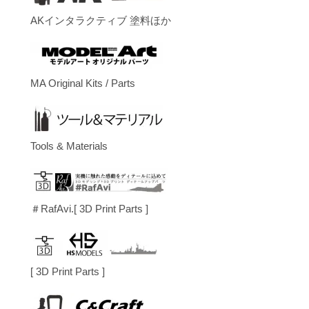
AKインタラクティブ 塗料ほか
MA Original Kits / Parts
Tools & Materials
＃RafAvi.[ 3D Print Parts ]
[ 3D Print Parts ]