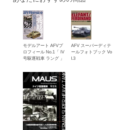
モデルアート AFVプ
AFV スーパーディテ
ロフィール No.1「 IV
ールフォトブック Vo
号駆逐戦車 ラング 」
l.3