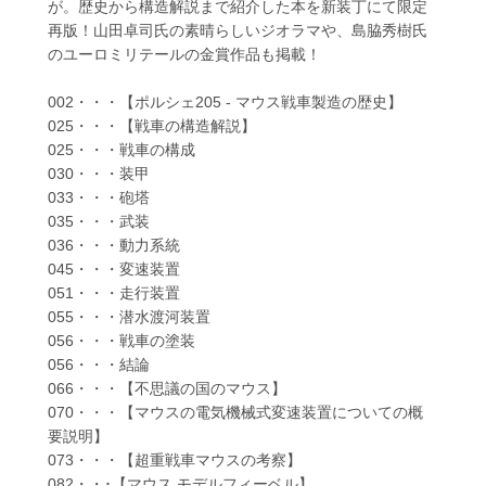
が。歴史から構造解説まで紹介した本を新装丁にて限定
再版！山田卓司氏の素晴らしいジオラマや、島脇秀樹氏
のユーロミリテールの金賞作品も掲載！
002・・・【ポルシェ205 - マウス戦車製造の歴史】
025・・・【戦車の構造解説】
025・・・戦車の構成
030・・・装甲
033・・・砲塔
035・・・武装
036・・・動力系統
045・・・変速装置
051・・・走行装置
055・・・潜水渡河装置
056・・・戦車の塗装
056・・・結論
066・・・【不思議の国のマウス】
070・・・【マウスの電気機械式変速装置についての概
要説明】
073・・・【超重戦車マウスの考察】
082・・･【マウス モデルフィーベル】