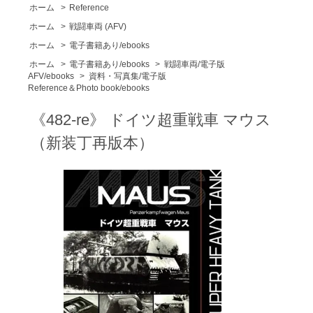
ホーム
>
Reference
ホーム
>
戦闘車両 (AFV)
ホーム
>
電子書籍あり/ebooks
ホーム
>
電子書籍あり/ebooks
>
戦闘車両/電子版
AFV/ebooks
>
資料・写真集/電子版
Reference＆Photo book/ebooks
《482-re》 ドイツ超重戦車 マウス
（新装丁再版本）