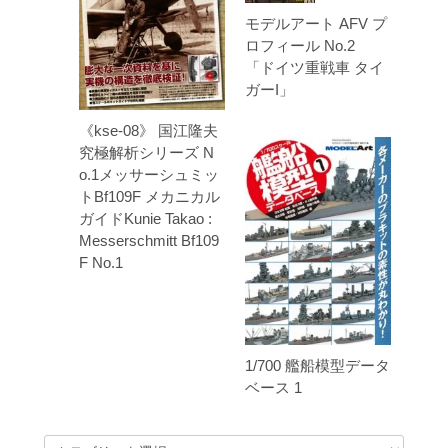
モデルアート AFV プ
ロフィール No.2
「ドイツ重戦車 タイ
ガーI」
《kse-08》 国江隆夫
究極解析シリーズ N
o.1メッサーシュミッ
トBf109F メカニカル
ガイドKunie Takao :
Messerschmitt Bf109
F No.1
1/700 艦船模型データ
ベース 1