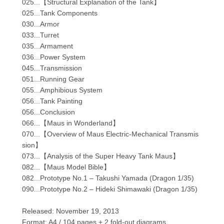
025...【Structural Explanation of the Tank】
025...Tank Components
030...Armor
033...Turret
035...Armament
036...Power System
045...Transmission
051...Running Gear
055...Amphibious System
056...Tank Painting
056...Conclusion
066...【Maus in Wonderland】
070...【Overview of Maus Electric-Mechanical Transmis
sion】
073...【Analysis of the Super Heavy Tank Maus】
082...【Maus Model Bible】
082...Prototype No.1 – Takushi Yamada (Dragon 1/35)
090...Prototype No.2 – Hideki Shimawaki (Dragon 1/35)
Released: November 19, 2013
Format: A4 / 104 pages + 2 fold-out diagrams