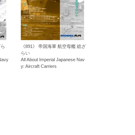
ざら
《891》 帝国海軍 航空母艦 総ざ
らい
 Navy
All About Imperial Japanese Nav
y: Aircraft Carriers