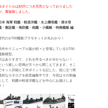
当タイトルは好評につき完売となっておりました
が、重版致しました。
日本 海軍 戦艦・軽巡洋艦・水上機母艦・潜水母
艦・敷設艦・海防艦・砲艦・小艦艇・特務艦艇 編
歴代の1/700艦船プラモキットが丸わかり！
新作やリニューアル版が続々と登場している1/700
艦船模型。
沢山ありすぎて、どれを作るべきか分からない！
という嬉しい悲鳴が方々から聞こえてきます。そこ
でキット詳細と工作ポイントを記した、役に立つ実
践的なカタログを鋭意編集中です。今回はその前編
として、戦艦や軽巡洋艦などを中心にお届けしま
す！