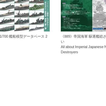
1/700 艦船模型データベース 2
《889》帝国海軍 駆逐艦総
い
All about Imperial Japanese
Destroyers