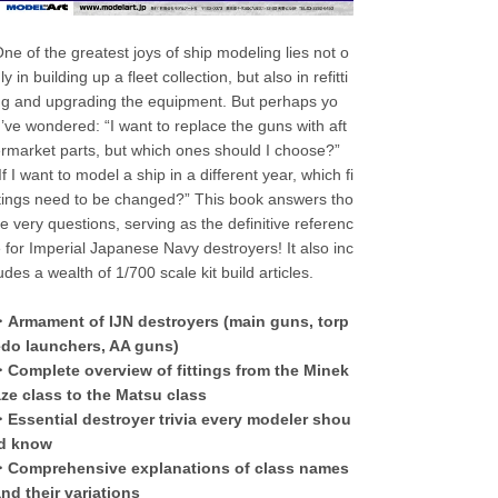
ne of the greatest joys of ship modeling lies not o
ly in building up a fleet collection, but also in refitti
g and upgrading the equipment. But perhaps yo
’ve wondered: “I want to replace the guns with aft
rmarket parts, but which ones should I choose?”
If I want to model a ship in a different year, which fi
tings need to be changed?” This book answers tho
e very questions, serving as the definitive referenc
 for Imperial Japanese Navy destroyers! It also inc
udes a wealth of 1/700 scale kit build articles.
・Armament of IJN destroyers (main guns, torp
edo launchers, AA guns)
・Complete overview of fittings from the Minek
ze class to the Matsu class
Essential destroyer trivia every modeler shou
ld know
・Comprehensive explanations of class names
nd their variations