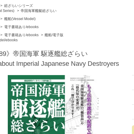
>
総ざらいシリーズ
ut Series)
>
帝国海軍艦艇総ざらい
>
艦船(Vessel Model)
>
電子書籍あり/ebooks
>
電子書籍あり/ebooks
>
艦船/電子版
del/ebooks
889》帝国海軍 駆逐艦総ざらい
 about Imperial Japanese Navy Destroyers