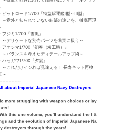
～
・ピットロード1/700『特型駆逐艦I型～III型』
～意外と知られていない細部の違いを、徹底再現
～
・フジミ1/700『雪風』
～デリケートな別売パーツを着実に扱う～
・アオシマ1/700『初春（竣工時）』
～バランスを考えたディテールアップ術～
・ハセガワ1/700『夕雲』
～これだけイジれば見違える！ 長寿キット再検
証～
--------------
All about Imperial Japanese Navy Destroyers
No more struggling with weapon choices or lay
outs!
ith this one volume, you’ll understand the fitt
ngs and the evolution of Imperial Japanese Na
y destroyers through the years!