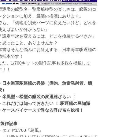
駆逐艦の艦型名一覧艦船模型の楽しさは、艦隊のコ
レクションに加え、艤装の換装にあります。
でも、「備砲を別売パーツに変えたいけど、どれを
使えばよいか分からない」
「設定年次を変えるには、どこを換装するべきか」
と思ったこと、ありませんか？
本書はそんな悩みにお答えする、日本海軍駆逐艦の
総括本です！
また、1/700キットの製作記事も多数を掲載しま
す！！
・日本海軍駆逐艦の兵装（備砲、魚雷発射管、機
銃）
・峯風型～松型の艤装の変遷総ざらい ！
・これだけは知っておきたい ！ 駆逐艦の豆知識
・ケースバイケースで異なる呼び名を総括！
■製作記事
・タミヤ1/700『島風』
～技量と好みに応じて段階的にディテールアップ