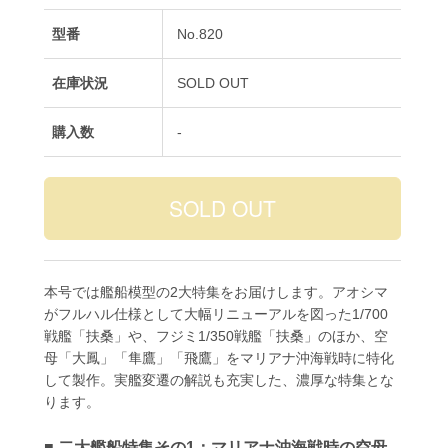
型番
No.820
在庫状況
SOLD OUT
購入数
-
本号では艦船模型の2大特集をお届けします。アオシマ
がフルハル仕様として大幅リニューアルを図った1/700
戦艦「扶桑」や、フジミ1/350戦艦「扶桑」のほか、空
母「大鳳」「隼鷹」「飛鷹」をマリアナ沖海戦時に特化
して製作。実艦変遷の解説も充実した、濃厚な特集とな
ります。
■ 二大艦船特集その1：マリアナ沖海戦時の空母