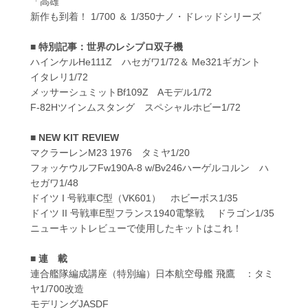
「高雄
新作も到着！ 1/700 ＆ 1/350ナノ・ドレッドシリーズ
■ 特別記事：世界のレシプロ双子機
ハインケルHe111Z ハセガワ1/72＆ Me321ギガント
イタレリ1/72
メッサーシュミットBf109Z Aモデル1/72
F-82Hツインムスタング スペシャルホビー1/72
■ NEW KIT REVIEW
マクラーレンM23 1976 タミヤ1/20
フォッケウルフFw190A-8 w/Bv246ハーゲルコルン ハ
セガワ1/48
ドイツ I 号戦車C型（VK601） ホビーボス1/35
ドイツ II 号戦車E型フランス1940電撃戦 ドラゴン1/35
ニューキットレビューで使用したキットはこれ！
■ 連 載
連合艦隊編成講座（特別編）日本航空母艦 飛鷹 ：タミ
ヤ1/700改造
モデリングJASDF