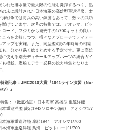
限られた排水量で最大限の性能を発揮するべく、熟
考の末に設計された日本海軍の高雄型重巡洋艦。太
平洋戦争では将兵の高い錬度もあって、数々の武功
を挙げています。次号の特集では、アオシマ、ピッ
トロード、フジミから発売中の1/700キットの良い
ところを比較しつつ、様々なアプローチでディテー
ルアップを実施。また、同型艦4隻の年時毎の相違
点も、分かり易く総まとめする予定です。更に高雄
型に使える別売ディテールアップパーツの総合ガイ
ドも掲載。艦船モデラー必見の総力特集となりま
す。
■特別記事：JMC2010大賞『1941ライン演習（Nor
way）』
■特集：〈徹底検証〉日本海軍 高雄型 重巡洋艦
日本重巡洋艦 愛宕1942ソロモン海戦 アオシマ1/7
00
日本海軍重巡洋艦 摩耶1944 アオシマ1/700
日本海軍重巡洋艦 鳥海 ピットロード1/700