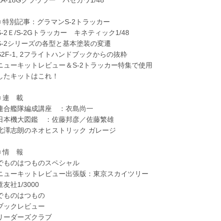
■ 特別記事：グラマンS-2トラッカー
S-2Ｅ/S-2Gトラッカー キネティック1/48
S-2シリーズの各型と基本塗装の変遷
S2F-1, 2フライトハンドブックからの抜粋
ニューキットレビュー＆S-2トラッカー特集で使用
したキットはこれ！
■ 連 載
連合艦隊編成講座 ：衣島尚一
日本機大図鑑 ：佐藤邦彦／佐藤繁雄
北澤志朗のネオヒストリック ガレージ
■ 情 報
でものはつものスペシャル
ニューキットレビュー出張版：東京スカイツリー
童友社1/3000
でものはつもの
ブックレビュー
リーダーズクラブ