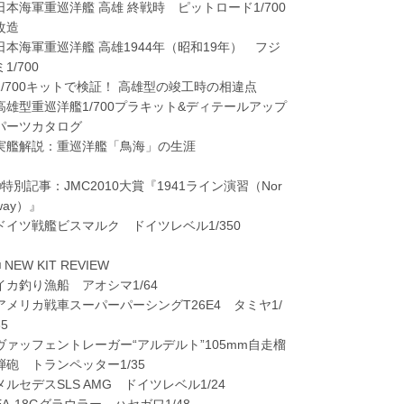
日本海軍重巡洋艦 高雄 終戦時 ピットロード1/700
改造
日本海軍重巡洋艦 高雄1944年（昭和19年） フジ
ミ1/700
1/700キットで検証！ 高雄型の竣工時の相違点
高雄型重巡洋艦1/700プラキット&ディテールアップ
パーツカタログ
実艦解説：重巡洋艦「鳥海」の生涯
■特別記事：JMC2010大賞『1941ライン演習（Nor
way）』
ドイツ戦艦ビスマルク ドイツレベル1/350
■ NEW KIT REVIEW
イカ釣り漁船 アオシマ1/64
アメリカ戦車スーパーパーシングT26E4 タミヤ1/
35
ヴァッフェントレーガー“アルデルト”105mm自走榴
弾砲 トランペッター1/35
メルセデスSLS AMG ドイツレベル1/24
EA-18Gグラウラー ハセガワ1/48