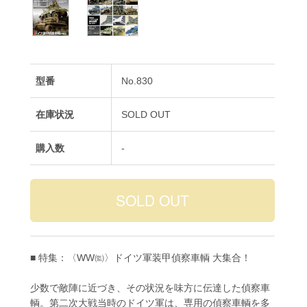
型番
No.830
在庫状況
SOLD OUT
購入数
-
■ 特集：〈WW㈼〉ドイツ軍装甲偵察車輌 大集合！
少数で敵陣に近づき、その状況を味方に伝達した偵察車
輌。第二次大戦当時のドイツ軍は、専用の偵察車輌を多