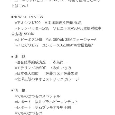
トはこれ！
■NEW KIT REVIEW：
○アオシマ1/700 日本海軍軽巡洋艦 香取
○トランペッター1/35 ソビエト軍ASU-85空挺対戦車
自走砲1956年
○ホビーボス1/48 Yak-38/Yak-38MフォージャーA
○ハセガワ1/72 ユンカースJu188A“魚雷搭載機”
■ 連 載
○連合艦隊編成講座 ：衣島尚一
○モデリングJASDF ：秋山いさみ
○日本機大図鑑 ：佐藤邦彦／佐藤繁雄
○北澤志朗のネオヒストリック ガレージ
■ 情 報
○でものはつものスペシャル
○レポート：福井プラホビーコンテスト
○レポート：明石プラモデル甲子園
○でものはつもの