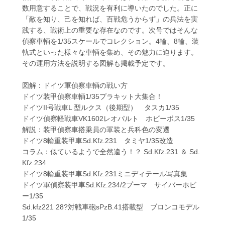
数用意することで、戦況を有利に導いたのでした。正に
「敵を知り、己を知れば、百戦危うからず」の兵法を実
践する、戦術上の重要な存在なのです。次号ではそんな
偵察車輌を1/35スケールでコレクション。4輪、8輪、装
軌式といった様々な車輌を集め、その魅力に迫ります。
その運用方法を説明する図解も掲載予定です。
図解：ドイツ軍偵察車輌の戦い方
ドイツ装甲偵察車輌1/35プラキット大集合！
ドイツII号戦車L 型ルクス（後期型） タスカ1/35
ドイツ偵察軽戦車VK1602レオパルト ホビーボス1/35
解説：装甲偵察車搭乗員の軍装と兵科色の変遷
ドイツ8輪重装甲車Sd.Kfz.231 タミヤ1/35改造
コラム：似ているようで全然違う！？ Sd.Kfz.231 ＆ Sd.
Kfz.234
ドイツ8輪重装甲車Sd.Kfz.231ミニディテール写真集
ドイツ軍偵察装甲車Sd.Kfz.234/2プーマ サイバーホビ
ー1/35
Sd.kfz221 28?対戦車砲sPzB.41搭載型 ブロンコモデル
1/35