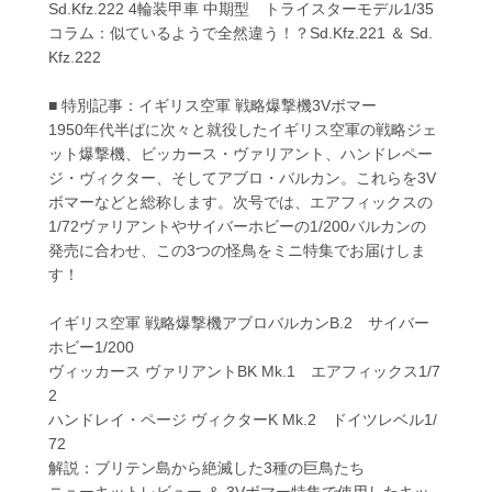
Sd.Kfz.222 4輪装甲車 中期型 トライスターモデル1/35
コラム：似ているようで全然違う！？Sd.Kfz.221 ＆ Sd.
Kfz.222
■ 特別記事：イギリス空軍 戦略爆撃機3Vボマー
1950年代半ばに次々と就役したイギリス空軍の戦略ジェ
ット爆撃機、ビッカース・ヴァリアント、ハンドレペー
ジ・ヴィクター、そしてアブロ・バルカン。これらを3V
ボマーなどと総称します。次号では、エアフィックスの
1/72ヴァリアントやサイバーホビーの1/200バルカンの
発売に合わせ、この3つの怪鳥をミニ特集でお届けしま
す！
イギリス空軍 戦略爆撃機アブロバルカンB.2 サイバー
ホビー1/200
ヴィッカース ヴァリアントBK Mk.1 エアフィックス1/7
2
ハンドレイ・ページ ヴィクターK Mk.2 ドイツレベル1/
72
解説：ブリテン島から絶滅した3種の巨鳥たち
ニューキットレビュー ＆ 3Vボマー特集で使用したキッ