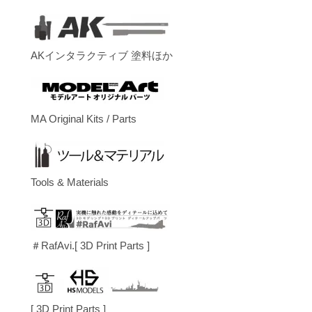
AKインタラクティブ 塗料ほか
MA Original Kits / Parts
Tools & Materials
＃RafAvi.[ 3D Print Parts ]
[ 3D Print Parts ]