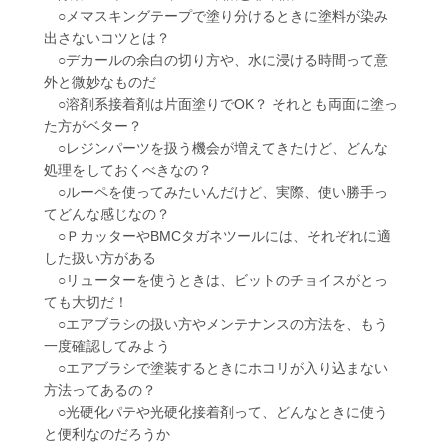
○メマスキングテープで塗り分けるときに塗料が染み
出さないコツとは？
○デカールの余白の切り方や、水に浸ける時間って意
外と微妙なものだ
○溶剤系接着剤は片面塗りでOK？ それとも両面に塗っ
た方がベター？
○レジンパーツを扱う機会が増えてきたけど、どんな
処理をしておくべきなの？
○ルーペを使ってみたいんだけど、実際、使い勝手っ
てどんな感じなの？
○ＰカッターやBMCタガネツールには、それぞれに適
した扱い方がある
○リューターを使うときは、ビットのチョイスがとっ
ても大切だ！
○エアブラシの扱い方やメンテナンスの方法を、もう
一度確認してみよう
○エアブラシで塗装するときにホコリが入り込まない
方法ってあるの？
○光硬化パテや光硬化接着剤って、どんなときに使う
と便利なのだろうか