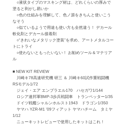
○液状タイプのマスキング材は、どれくらいの厚みで
塗ると剥がし易いか
○色の仕組みを理解して、色ノ源をきちんと使いこう
なそう
○似ているようで用途も使い方も全然違う！ デカール
軟化剤とデカール接着剤
○“きれいなメタリック塗装”を求め、アートメタルコー
トにトライ
○使わないともったいない！ お勧めツール＆マテリア
ル
■ NEW KIT REVIEW
川崎キ78高速研究機 研三 ＆ 川崎キ60試作重戦闘機
RSモデル1/72
ジェイ・エア エンブラエル170 ハセガワ1/144
ロシア連邦軍BMP-3歩兵戦闘車 トランペッター1/35
ドイツ戦艦シャルンホルスト1943 ドラゴン1/350
ヤマハ YZR-M1 '09フィアット ヤマハチーム タミヤ
1/12
ニューキットレビューで使用したキットはこれ！