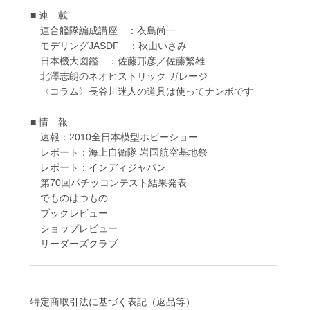
■ 連 載
連合艦隊編成講座 ：衣島尚一
モデリングJASDF ：秋山いさみ
日本機大図鑑 ：佐藤邦彦／佐藤繁雄
北澤志朗のネオヒストリック ガレージ
〈コラム〉長谷川迷人の道具は使ってナンボです
■ 情 報
速報：2010全日本模型ホビーショー
レポート：海上自衛隊 岩国航空基地祭
レポート：インディジャパン
第70回パチッコンテスト結果発表
でものはつもの
ブックレビュー
ショップレビュー
リーダーズクラブ
特定商取引法に基づく表記（返品等）