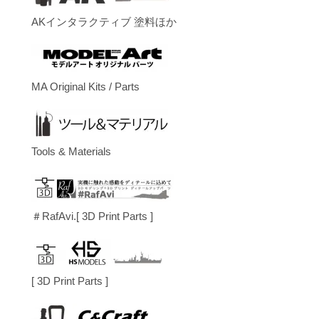
AKインタラクティブ 塗料ほか
MA Original Kits / Parts
Tools & Materials
＃RafAvi.[ 3D Print Parts ]
[ 3D Print Parts ]