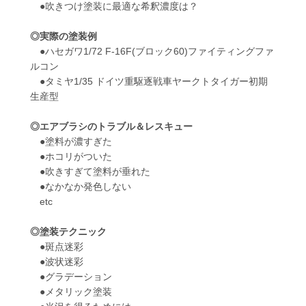
●吹きつけ塗装に最適な希釈濃度は？
◎実際の塗装例
●ハセガワ1/72 F-16F(ブロック60)ファイティングファ
ルコン
●タミヤ1/35 ドイツ重駆逐戦車ヤークトタイガー初期
生産型
◎エアブラシのトラブル＆レスキュー
●塗料が濃すぎた
●ホコリがついた
●吹きすぎて塗料が垂れた
●なかなか発色しない
etc
◎塗装テクニック
●斑点迷彩
●波状迷彩
●グラデーション
●メタリック塗装