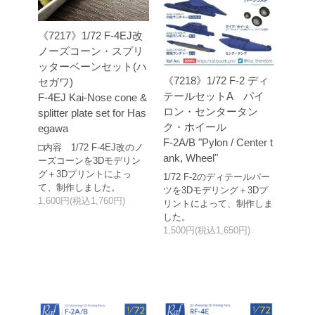
《7217》1/72 F-4EJ改
ノーズコーン・スプリ
ッターベーンセット(ハ
《7218》1/72 F-2 ディ
セガワ)
テールセットA パイ
F-4EJ Kai-Nose cone &
ロン・センタータン
splitter plate set for Has
ク・ホイール
egawa
F-2A/B "Pylon / Center t
□内容 1/72 F-4EJ改のノ
ank, Wheel"
ーズコーンを3Dモデリン
グ＋3Dプリントによっ
1/72 F-2のディテールパー
て、制作しました。
ツを3Dモデリング＋3Dプ
1,600円(税込1,760円)
リントによって、制作しま
した。
1,500円(税込1,650円)