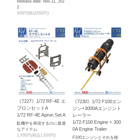
Release date: Nov.11, 202
2
500円(税込550円)
《7227》1/72 RF-4E エ
《7230》1/72 F100エン
プロンセットA
ジン+3000Aエンジント
1/72 RF-4E Apron Set A
レーラー
1/72 F100 Engine + 300
駐機中を再現するのに最適
0A Engine Trailer
なアイテム
1,500円(税込1,650円)
F100エンジンとそれを移