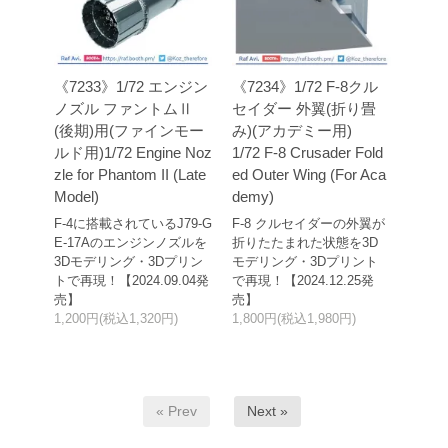
《7233》1/72 エンジン
《7234》1/72 F-8クル
ノズル ファントムⅡ
セイダー 外翼(折り畳
(後期)用(ファインモー
み)(アカデミー用)
ルド用)1/72 Engine Noz
1/72 F-8 Crusader Fold
zle for Phantom II (Late
ed Outer Wing (For Aca
Model)
demy)
F-4に搭載されているJ79-G
F-8 クルセイダーの外翼が
E-17Aのエンジンノズルを
折りたたまれた状態を3D
3Dモデリング・3Dプリン
モデリング・3Dプリント
トで再現！【2024.09.04発
で再現！【2024.12.25発
売】
売】
1,200円(税込1,320円)
1,800円(税込1,980円)
« Prev
Next »