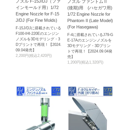
ノズル F-15J/DJ（ファ
ノズル ファントムⅡ
インモールド用）1/72
(後期)用 (ハセガワ用)
Engine Nozzle for F-15
1/72 Engine Nozzle for
J/DJ (For Fine Molds)
Phantom II (Late Model)
(For Hasegawa)
F-15J/DJに搭載されている
F100-IHI-220Eのエンジン
F-4に搭載されているJ79-G
ノズルを3Dモデリング・3
E-17Aのエンジンノズルを
Dプリントで再現！【2024.
3Dモデリング・3Dプリン
09.04発売】
トで再現！【2024.09.04発
2,200円(税込2,420円)
売】
1,200円(税込1,320円)