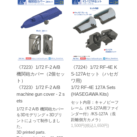
《7223》1/72 F-2 A/B
《7224》1/72 RF-4E K
機関砲カバー（2個セッ
S-127Aセット（ハセガ
ト）
ワ用)
《7223》1/72 F-2 A/B
1/72 RF-4E 127A Sets
machine gun cover - 2 s
(HASEGAWA Kits)
ets
セット内容：キャノピーフ
レーム（KS-127A用ファイ
1/72 F-2 A/B 機関砲カバー
ンダー付）/KS-127A（長
を3Dモデリング＋3Dプリ
距離側方カメラ）
ントによって制作しまし
1,500円(税込1,650円)
た。
3D printed parts.