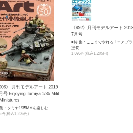
《992》月刊モデルアート 201
7月号
■特 集：ここまでやれる!! エアブ
塗装
1,095円(税込1,205円)
006》 月刊モデルアート 2019
号 Enjoying Tamiya 1/35 Milit
Miniatures
 集：タミヤ1/35MMを楽しむ
95円(税込1,205円)