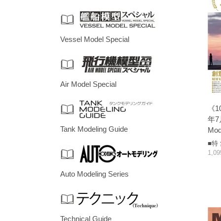
Vessel Model Special
Air Model Special
《1
年7月
Tank Modeling Guide
Mod
■特
1,0
Auto Modeling Series
Technical Guide