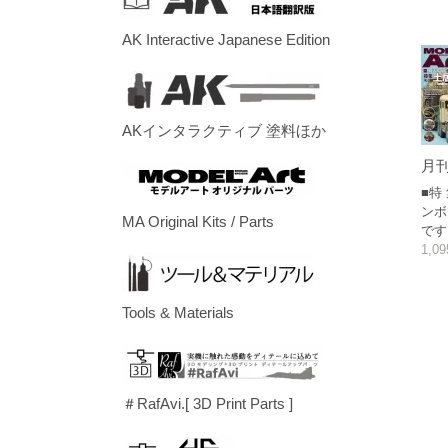
AK Interactive Japanese Edition
AKインタラクティブ 塗料ほか
月刊
■特
ンボ
MA Original Kits / Parts
です
1,0
Tools & Materials
＃RafAvi.[ 3D Print Parts ]