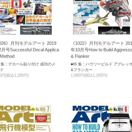
026》月刊モデルアート 2019
《1022》月刊モデルアート 201
月号Successful Decal Applica
年10月号How to Build Aggresso
n Method
& Flanker
特 集：デカール貼り付け 成功のメ
■特 集：ハウツービルド アグレッ
ド
&フランカー
95円(税込1,205円)
1,095円(税込1,205円)